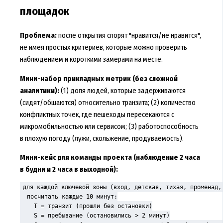
площадок
Проблема:
после открытия спорят "нравится/не нравится",
не имея простых критериев, которые можно проверить
наблюдением и короткими замерами на месте.
Мини-набор прикладных метрик (без сложной
аналитики):
(1) доля людей, которые задерживаются
(сидят/общаются) относительно транзита; (2) количество
конфликтных точек, где пешеходы пересекаются с
микромобильностью или сервисом; (3) работоспособность
в плохую погоду (лужи, скольжение, продуваемость).
Мини-кейс для команды проекта (наблюдение 2 часа
в будни и 2 часа в выходной):
для каждой ключевой зоны (вход, детская, тихая, променад, 
  посчитать каждые 10 минут:

    T = транзит (прошли без остановки)

    S = пребывание (остановились > 2 минут)
