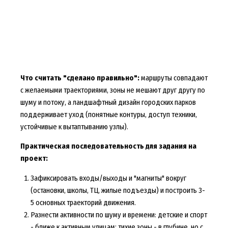
Что считать "сделано правильно":
маршруты совпадают
с желаемыми траекториями, зоны не мешают друг другу по
шуму и потоку, а ландшафтный дизайн городских парков
поддерживает уход (понятные контуры, доступ техники,
устойчивые к вытаптыванию узлы).
Практическая последовательность для задания на
проект:
Зафиксировать входы/выходы и "магниты" вокруг
(остановки, школы, ТЦ, жилые подъезды) и построить 3-
5 основных траекторий движения.
Разнести активности по шуму и времени: детские и спорт
- ближе к активным улицам; тихие зоны - в глубине, но с