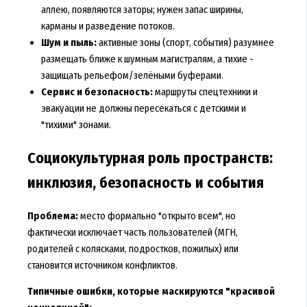
аллею, появляются заторы; нужен запас ширины,
карманы и разведение потоков.
Шум и пыль:
активные зоны (спорт, события) разумнее
размещать ближе к шумным магистралям, а тихие -
защищать рельефом/зелёными буферами.
Сервис и безопасность:
маршруты спецтехники и
эвакуации не должны пересекаться с детскими и
"тихими" зонами.
Социокультурная роль пространств:
инклюзия, безопасность и события
Проблема:
место формально "открыто всем", но
фактически исключает часть пользователей (МГН,
родителей с колясками, подростков, пожилых) или
становится источником конфликтов.
Типичные ошибки, которые маскируются "красивой