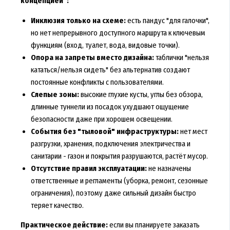
концепцией":
Инклюзия только на схеме:
есть пандус "для галочки",
но нет непрерывного доступного маршрута к ключевым
функциям (вход, туалет, вода, видовые точки).
Опора на запреты вместо дизайна:
таблички "нельзя
кататься/нельзя сидеть" без альтернатив создают
постоянные конфликты с пользователями.
Слепые зоны:
высокие глухие кусты, углы без обзора,
длинные туннели из посадок ухудшают ощущение
безопасности даже при хорошем освещении.
События без "тыловой" инфраструктуры:
нет мест
разгрузки, хранения, подключения электричества и
санитарии - газон и покрытия разрушаются, растёт мусор.
Отсутствие правил эксплуатации:
не назначены
ответственные и регламенты (уборка, ремонт, сезонные
ограничения), поэтому даже сильный дизайн быстро
теряет качество.
Практическое действие:
если вы планируете заказать