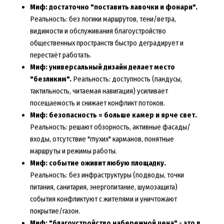
Миф: достаточно "поставить лавочки и фонари".
Реальность: без логики маршрутов, тени/ветра,
видимости и обслуживания благоустройство
общественных пространств быстро деградирует и
перестаёт работать.
Миф: универсальный дизайн делает место
"безликим".
Реальность: доступность (пандусы,
тактильность, читаемая навигация) усиливает
посещаемость и снижает конфликт потоков.
Миф: безопасность = больше камер и ярче свет.
Реальность: решают обзорность, активные фасады/
входы, отсутствие "глухих" карманов, понятные
маршруты и режимы работы.
Миф: событие оживит любую площадку.
Реальность: без инфраструктуры (подводы, точки
питания, санитария, энергопитание, шумозащита)
события конфликтуют с жителями и уничтожают
покрытие/газон.
Миф: "благоустройство набережной цена" - это в