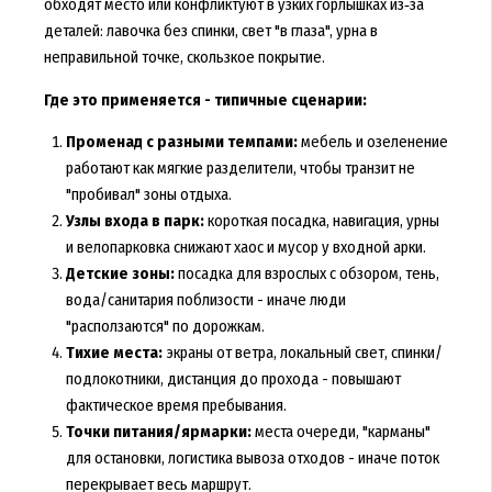
обходят место или конфликтуют в узких горлышках из‑за
деталей: лавочка без спинки, свет "в глаза", урна в
неправильной точке, скользкое покрытие.
Где это применяется - типичные сценарии:
Променад с разными темпами:
мебель и озеленение
работают как мягкие разделители, чтобы транзит не
"пробивал" зоны отдыха.
Узлы входа в парк:
короткая посадка, навигация, урны
и велопарковка снижают хаос и мусор у входной арки.
Детские зоны:
посадка для взрослых с обзором, тень,
вода/санитария поблизости - иначе люди
"расползаются" по дорожкам.
Тихие места:
экраны от ветра, локальный свет, спинки/
подлокотники, дистанция до прохода - повышают
фактическое время пребывания.
Точки питания/ярмарки:
места очереди, "карманы"
для остановки, логистика вывоза отходов - иначе поток
перекрывает весь маршрут.