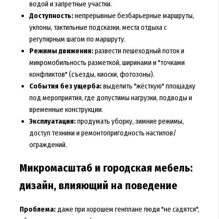
водой и запретные участки.
Доступность:
непрерывные безбарьерные маршруты,
уклоны, тактильные подсказки, места отдыха с
регулярным шагом по маршруту.
Режимы движения:
развести пешеходный поток и
микромобильность разметкой, ширинами и "точками
конфликтов" (съезды, киоски, фотозоны).
События без ущерба:
выделить "жёсткую" площадку
под мероприятия, где допустимы нагрузки, подводы и
временные конструкции.
Эксплуатация:
продумать уборку, зимние режимы,
доступ техники и ремонтопригодность настилов/
ограждений.
Микромасштаб и городская мебель:
дизайн, влияющий на поведение
Проблема:
даже при хорошем генплане люди "не садятся",