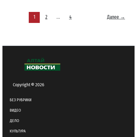
Горно-
Алтайске:
что
1
2
…
4
Далее
→
изменилось
за
неделю
Copyright © 2026
БЕЗ РУБРИКИ
ВИДЕО
ДЕЛО
КУЛЬТУРА