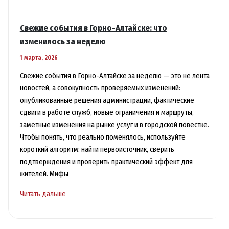
Свежие события в Горно-Алтайске: что
изменилось за неделю
1 марта, 2026
Свежие события в Горно-Алтайске за неделю — это не лента
новостей, а совокупность проверяемых изменений:
опубликованные решения администрации, фактические
сдвиги в работе служб, новые ограничения и маршруты,
заметные изменения на рынке услуг и в городской повестке.
Чтобы понять, что реально поменялось, используйте
короткий алгоритм: найти первоисточник, сверить
подтверждения и проверить практический эффект для
жителей. Мифы
Свежие
Читать дальше
события
в