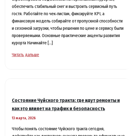
обеспечить стабильный снег и выстроить сервисный путь
гостя. Работайте по чек‑листам, фиксируйте KPI, а
финансовую модель собирайте от пропускной способности
и сезонной загрузки, чтобы решения по цене и сервису были
проверяемыми. Основные практические акценты развития
курорта Начинайте […]
Развитие
Читать дальше
горнолыжной
инфраструктуры:
новые
трассы,
подъёмники
и
Состояние Чуйского тракта: где идут ремонты и
сервис
как это влияет на трафик и безопасность
в
13 марта, 2026
курортах
Чтобы понять состояние Чуйского тракта сегодня,