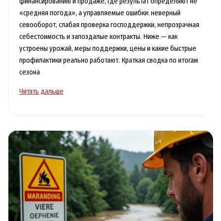
финансированию и продаже, где результат определяют не
«средняя погода», а управляемые ошибки: неверный
севооборот, слабая проверка господдержки, непрозрачная
себестоимость и запоздалые контракты. Ниже — как
устроены урожай, меры поддержки, цены и какие быстрые
профилактики реально работают. Краткая сводка по итогам
сезона
Сельское
Читать дальше
хозяйство
Алтая:
урожай,
господдержка,
цены
и
перспективы
фермеров