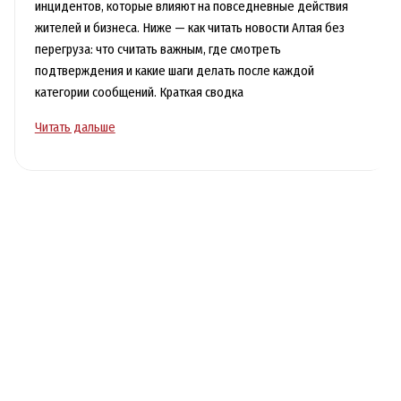
инцидентов, которые влияют на повседневные действия
жителей и бизнеса. Ниже — как читать новости Алтая без
перегруза: что считать важным, где смотреть
подтверждения и какие шаги делать после каждой
категории сообщений. Краткая сводка
Главные
Читать дальше
новости
Республики
Алтай
и
Алтайского
края
за
неделю:
свежие
события