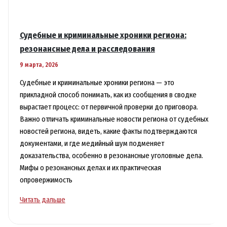
Судебные и криминальные хроники региона:
резонансные дела и расследования
9 марта, 2026
Судебные и криминальные хроники региона — это
прикладной способ понимать, как из сообщения в сводке
вырастает процесс: от первичной проверки до приговора.
Важно отличать криминальные новости региона от судебных
новостей региона, видеть, какие факты подтверждаются
документами, и где медийный шум подменяет
доказательства, особенно в резонансные уголовные дела.
Мифы о резонансных делах и их практическая
опровержимость
Судебные
Читать дальше
и
криминальные