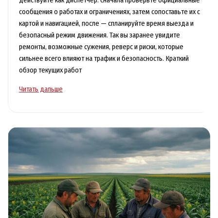
действуйте как диспетчер: сначала проверьте официальные
сообщения о работах и ограничениях, затем сопоставьте их с
картой и навигацией, после — спланируйте время выезда и
безопасный режим движения. Так вы заранее увидите
ремонты, возможные сужения, реверс и риски, которые
сильнее всего влияют на трафик и безопасность. Краткий
обзор текущих работ
Состояние
Читать дальше
Чуйского
тракта:
где
идут
ремонты
и
как
это
влияет
на
трафик