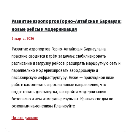
Развитие аэропортов Горно-Алтайска и Барнаула:
новые рейсы и модернизация
6 марта, 2026
Развитие аэропортов Горно-Алтайска и Барнаула на
практике сводится к трём задачам: стабилизировать
расписание и загрузку рейсов, расширять маршрутную сеть и
параллельно модернизировать аэродромную и
пассажирскую инфраструктуру. Ниже — прикладной план
работ: как оценить спрос на новые направления, что
подготовить для запуска, как пройти модернизацию
безопасно и чем измерять результат. Краткая сводка по
основным изменениям Планируйте
Развитие
Читать дальше
аэропортов
Горно-