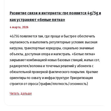
Развитие связи и интернета: где появится 4g/5g и
как устраняют «белые пятна»
4 марта, 2026
4G/5G появляется там, где проще и быстрее обеспечить
окупаемость и выполнить регуляторные условия: высокая
нагрузка, транспортные коридоры, социально значимые
объекты, доступная опора и магистраль. «Белые пятна»
закрывают комбинацией новых базовых станций, малых сот,
радиорелея/волокна и точечных решений у абонента с
обязательной проверкой фактического покрытия. Краткие
ориентиры по охвату и инфраструктуре Приоритизация
строится от спроса (трафик/плотность/сезонность)
Развитие
Читать дальше
связи
и
интернета: