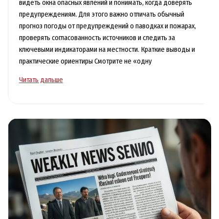
видеть окна опасных явлений и понимать, когда доверять
предупреждениям. Для этого важно отличать обычный
прогноз погоды от предупреждений о паводках и пожарах,
проверять согласованность источников и следить за
ключевыми индикаторами на местности. Краткие выводы и
практические ориентиры Смотрите не «одну
Погода
Читать дальше
и
природные
явления:
прогнозы,
паводки
и
пожароопасный
сезон