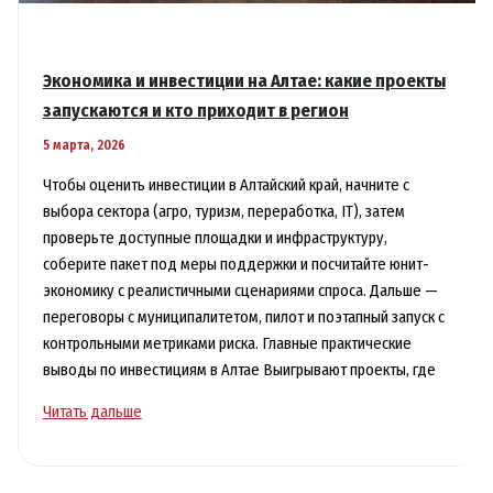
Экономика и инвестиции на Алтае: какие проекты
запускаются и кто приходит в регион
5 марта, 2026
Чтобы оценить инвестиции в Алтайский край, начните с
выбора сектора (агро, туризм, переработка, IT), затем
проверьте доступные площадки и инфраструктуру,
соберите пакет под меры поддержки и посчитайте юнит-
экономику с реалистичными сценариями спроса. Дальше —
переговоры с муниципалитетом, пилот и поэтапный запуск с
контрольными метриками риска. Главные практические
выводы по инвестициям в Алтае Выигрывают проекты, где
Экономика
Читать дальше
и
инвестиции
на