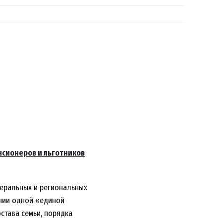
нсионеров и льготников
деральных и региональных
нии одной «единой
остава семьи, порядка