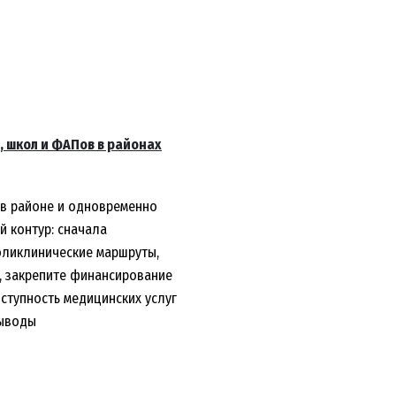
 школ и ФАПов в районах
 в районе и одновременно
й контур: сначала
оликлинические маршруты,
, закрепите финансирование
оступность медицинских услуг
выводы