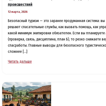
происшествий
12 марта, 2026
Безопасный туризм — это заранее продуманная система: вы 
решают спасательные службы, как вызвать помощь, как упра
какой минимум экипировки обязателен. Если вы планируете
(проверка, связь, дисциплина, план Б), то резко снижаете в
спасработы. Главные выводы для безопасного туристическ
сложнее […]
Туризм
Читать дальше
и
безопасность:
правила
на
маршрутах,
спасательные
службы