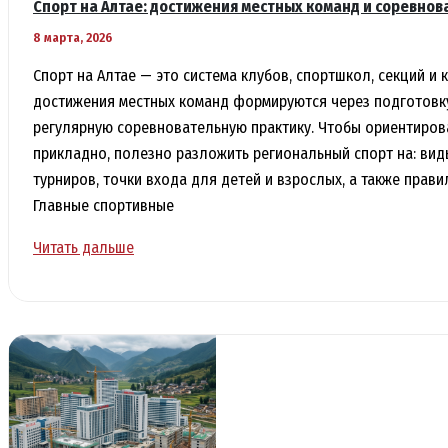
Спорт на Алтае: достижения местных команд и соревнов
8 марта, 2026
Спорт на Алтае — это система клубов, спортшкол, секций и 
достижения местных команд формируются через подготовку
регулярную соревновательную практику. Чтобы ориентирова
прикладно, полезно разложить региональный спорт на: вид
турниров, точки входа для детей и взрослых, а также прави
Главные спортивные
Спорт
Читать дальше
на
Алтае:
достижения
местных
команд
и
соревнования