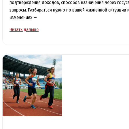
подтверждения доходов, способов назначения через госус
запросы. Разбираться нужно по вашей жизненной ситуации и 
изменениях —
Социальные
Читать дальше
выплаты
и
льготы:
что
нового
для
семей,
пенсионеров
и
льготников