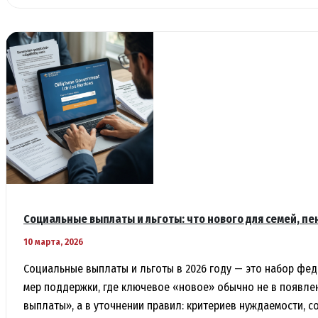
доступность
здравоохранения,
школ
и
ФАПов
в
районах
Социальные выплаты и льготы: что нового для семей, пе
10 марта, 2026
Социальные выплаты и льготы в 2026 году — это набор фе
мер поддержки, где ключевое «новое» обычно не в появле
выплаты», а в уточнении правил: критериев нуждаемости, с