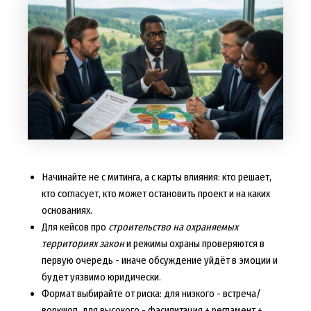
Начинайте не с митинга, а с карты влияния: кто решает,
кто согласует, кто может остановить проект и на каких
основаниях.
Для кейсов про
строительство на охраняемых
территориях закон
и режимы охраны проверяются в
первую очередь - иначе обсуждение уйдёт в эмоции и
будет уязвимо юридически.
Формат выбирайте от риска: для низкого - встреча/
воркшоп, для высокого - фасилитация + регламент +