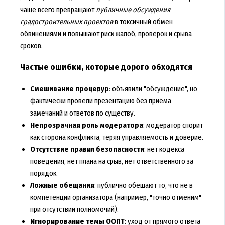
чаще всего превращают
публичные обсуждения
градостроительных проектов
в токсичный обмен
обвинениями и повышают риск жалоб, проверок и срыва
сроков.
Частые ошибки, которые дорого обходятся
Смешивание процедур
: объявили "обсуждение", но
фактически провели презентацию без приёма
замечаний и ответов по существу.
Непрозрачная роль модератора
: модератор спорит
как сторона конфликта, теряя управляемость и доверие.
Отсутствие правил безопасности
: нет кодекса
поведения, нет плана на срыв, нет ответственного за
порядок.
Ложные обещания
: публично обещают то, что не в
компетенции организатора (например, "точно отменим"
при отсутствии полномочий).
Игнорирование темы ООПТ
: уход от прямого ответа