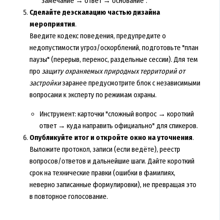
"замечание → ответ → основание".
Сделайте деэскалацию частью дизайна
мероприятия
.
Введите кодекс поведения, предупредите о
недопустимости угроз/оскорблений, подготовьте "план
паузы" (перерыв, перенос, раздельные сессии). Для тем
про
защиту охраняемых природных территорий от
застройки
заранее предусмотрите блок с независимыми
вопросами к эксперту по режимам охраны.
Инструмент: карточки "сложный вопрос → короткий
ответ → куда направить официально" для спикеров.
Опубликуйте итог и откройте окно на уточнения
.
Выложите протокол, записи (если ведёте), реестр
вопросов/ответов и дальнейшие шаги. Дайте короткий
срок на технические правки (ошибки в фамилиях,
неверно записанные формулировки), не превращая это
в повторное голосование.