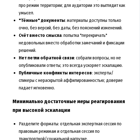
про режим территории; для аудитории это выглядит как
умысел.
"Тёмные" документы
: материалы доступны только
очно, без версий, без даты, без пояснений изменений.
Счёт вместо смысла
: попытка "перекричать"
недовольных вместо обработки замечаний и фиксации
решений.
Нет петли обратной связи
: собрали вопросы, но не
опубликовали ответы; это всегда ускоряет эскалацию.
Публичные конфликты интересов
: эксперты/
спикеры с нераскрытой аффилированностью; доверие
падает мгновенно.
Минимально достаточные меры реагирования
при высокой эскалации
Разделите форматы: отдельная экспертная сессия по
правовым режимам и отдельная сессия по
транспортной/социальной нагрузке.