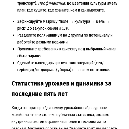
транспорт).
Профилактика:
до цветения культуры иметь
план: где сушите, где храните, кем и как вывозите.
Зафиксируйте матрицу "поле → культура → цель →
риск" до закупок семян и СЗР.
Разделите поля минимум на 2 группы по потенциалу и
работайте разными нормами.
Пропишите требования к качеству под выбранный канал
сбыта заранее.
Сделайте календарь критических операций (сев/
гербицид/подкормка/уборка) с запасом по технике.
Статистика урожаев и динамика за
последние пять лет
Когда говорят про "динамику урожайности", на уровне
хозяйства это не столько публичная статистика, сколько
внутренняя система сравнения полей и технологий по
сезонам. Механика проста: вы не "меряете год", вы меряете