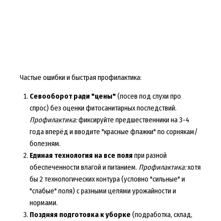
Частые ошибки и быстрая профилактика:
Севооборот ради "цены"
(посев под слухи про
спрос) без оценки фитосанитарных последствий.
Профилактика:
фиксируйте предшественники на 3-4
года вперёд и вводите "красные флажки" по сорнякам/
болезням.
Единая технология на все поля
при разной
обеспеченности влагой и питанием.
Профилактика:
хотя
бы 2 технологических контура (условно "сильные" и
"слабые" поля) с разными целями урожайности и
нормами.
Поздняя подготовка к уборке
(подработка, склад,