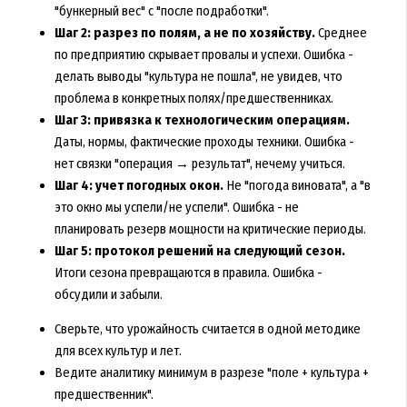
"бункерный вес" с "после подработки".
Шаг 2: разрез по полям, а не по хозяйству.
Среднее
по предприятию скрывает провалы и успехи. Ошибка -
делать выводы "культура не пошла", не увидев, что
проблема в конкретных полях/предшественниках.
Шаг 3: привязка к технологическим операциям.
Даты, нормы, фактические проходы техники. Ошибка -
нет связки "операция → результат", нечему учиться.
Шаг 4: учет погодных окон.
Не "погода виновата", а "в
это окно мы успели/не успели". Ошибка - не
планировать резерв мощности на критические периоды.
Шаг 5: протокол решений на следующий сезон.
Итоги сезона превращаются в правила. Ошибка -
обсудили и забыли.
Сверьте, что урожайность считается в одной методике
для всех культур и лет.
Ведите аналитику минимум в разрезе "поле + культура +
предшественник".