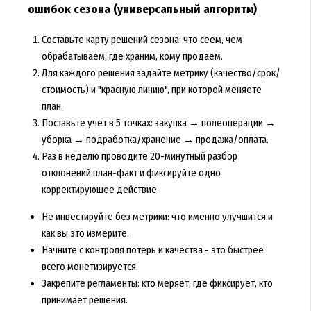
ошибок сезона (универсальный алгоритм)
Составьте карту решений сезона: что сеем, чем
обрабатываем, где храним, кому продаем.
Для каждого решения задайте метрику (качество/срок/
стоимость) и "красную линию", при которой меняете
план.
Поставьте учет в 5 точках: закупка → полеоперации →
уборка → подработка/хранение → продажа/оплата.
Раз в неделю проводите 20-минутный разбор
отклонений план-факт и фиксируйте одно
корректирующее действие.
Не инвестируйте без метрики: что именно улучшится и
как вы это измерите.
Начните с контроля потерь и качества - это быстрее
всего монетизируется.
Закрепите регламенты: кто меряет, где фиксирует, кто
принимает решения.