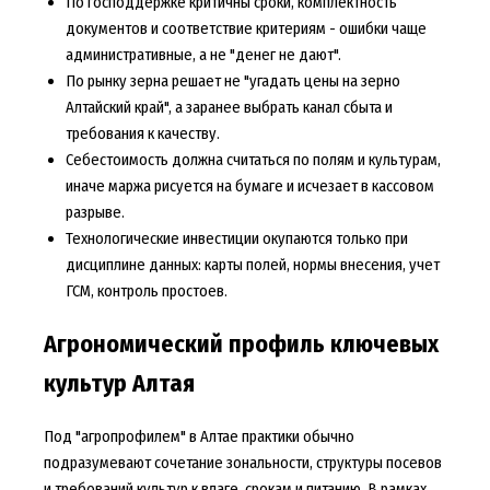
По господдержке критичны сроки, комплектность
документов и соответствие критериям - ошибки чаще
административные, а не "денег не дают".
По рынку зерна решает не "угадать цены на зерно
Алтайский край", а заранее выбрать канал сбыта и
требования к качеству.
Себестоимость должна считаться по полям и культурам,
иначе маржа рисуется на бумаге и исчезает в кассовом
разрыве.
Технологические инвестиции окупаются только при
дисциплине данных: карты полей, нормы внесения, учет
ГСМ, контроль простоев.
Агрономический профиль ключевых
культур Алтая
Под "агропрофилем" в Алтае практики обычно
подразумевают сочетание зональности, структуры посевов
и требований культур к влаге, срокам и питанию. В рамках