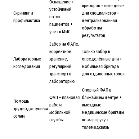
Оснащение +
приборов + выездные
устойчивый
Скрининг и
дни специалистов +
поток
профилактика
централизованная
пациентов +
обработка
учет в МИС
результатов
Забор на ФАПе,
корректное
Только забор в
Лабораторные
хранение,
определённые дни +
исследования
регулярный
мобильная бригада
транспорт в
для отдалённых точек
лабораторию
Опорный ФАП в
ФАП + плановая
ближайшем центре +
Помощь
работа
выездные
труднодоступным
мобильной
медицинские бригады
сёлам
службы
по маршруту +
телемедсвязь