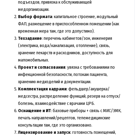
подъездов, привязка к обслуживающей
медорганизации.
Выбор формата
: капитальное строение, модульный
ФАП, размещение в приспособленном помещении (как
временная мера там, где это допустимо).
Техзадание
: перечень кабинетов/зон, инженерия
(электрика, вода/канализация, отопление), связь,
хранение лекарств и расходников, доступность для
маломобильных.
Проект и согласования
: увязка с требованиями по
инфекционной безопасности, потокам пациента,
хранению медизделий и документации.
Комплектация кадрами
: фельдшер/акушерка/
медсестра, распределение функций, резерв на отпуск/
болезнь, взаимодействие с врачами ЦРБ.
Оснащение и ИТ
: базовые приборы + связь с МИС/ЭМК,
печать направлений/рецептов, телемедицинские
консультации там, где это организовано.
Лицензирование и запуск
: готовность помещений,