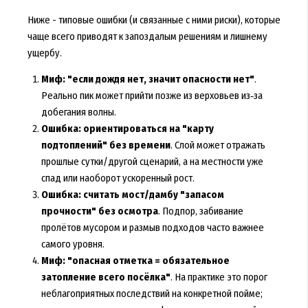
Ниже - типовые ошибки (и связанные с ними риски), которые
чаще всего приводят к запоздалым решениям и лишнему
ущербу.
Миф: "если дождя нет, значит опасности нет"
.
Реально пик может прийти позже из верховьев из‑за
добегания волны.
Ошибка: ориентироваться на "карту
подтоплений" без времени
. Слой может отражать
прошлые сутки/другой сценарий, а на местности уже
спад или наоборот ускоренный рост.
Ошибка: считать мост/дамбу "запасом
прочности" без осмотра
. Подпор, забивание
пролётов мусором и размыв подходов часто важнее
самого уровня.
Миф: "опасная отметка = обязательное
затопление всего посёлка"
. На практике это порог
неблагоприятных последствий на конкретной пойме;