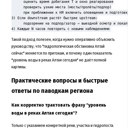
      оценить время добегания T и окно реагирования

      проверить узкие места (мосты/пролёты/подпор)

      при приближении к НЯ включить оповещение и подготовку
3) Если downstream растёт быстрее upstream:

      подозрение на подпор/затор → выездной осмотр и локаль
4) Каждые N часов повторить с новыми наблюдениями
Такой подход полезен, когда нужно оперативно объяснить
руководству, что "гидрологическая обстановка Алтай
сейчас" меняется по притокам, и почему один показатель
"уровень воды в реках Алтая сегодня" не даёт полной
картины.
Практические вопросы и быстрые
ответы по паводкам региона
Как корректно трактовать фразу "уровень
воды в реках Алтая сегодня"?
Только с указанием конкретной реки, участка и гидропоста.