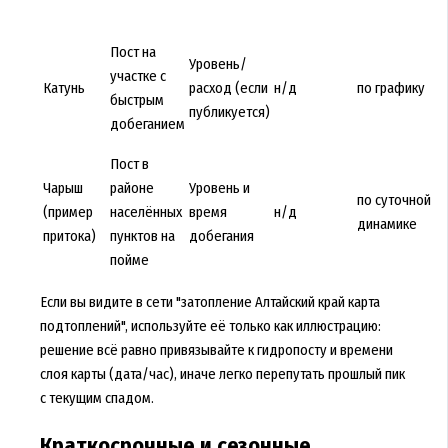
Пост на
Уровень/
участке с
Катунь
расход (если
н/д
по графику
быстрым
публикуется)
добеганием
Пост в
Чарыш
районе
Уровень и
по суточной
(пример
населённых
время
н/д
динамике
притока)
пунктов на
добегания
пойме
Если вы видите в сети "затопление Алтайский край карта
подтоплений", используйте её только как иллюстрацию:
решение всё равно привязывайте к гидропосту и времени
слоя карты (дата/час), иначе легко перепутать прошлый пик
с текущим спадом.
Краткосрочные и сезонные