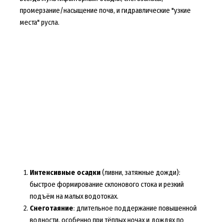
промерзание/насыщение почв, и гидравлические "узкие
места" русла.
Интенсивные осадки
(ливни, затяжные дожди):
быстрое формирование склонового стока и резкий
подъём на малых водотоках.
Снеготаяние
: длительное поддержание повышенной
водности, особенно при тёплых ночах и дождях по