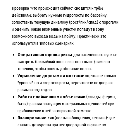
Проверка "что происходит сейчас" сводится к трём
действиям: выбрать нужные гидропосты по бассейну,
сопоставить текущую динамику (рост/пик/спад) с порогами
и оценить, какие низменные участки попадут в зону
возможного выхода воды на пойму. Практически это
используется в типовых сценариях:
Оперативная оценка риска
для населённого пункта:
смотреть ближайший пост, плюс пост выше/ниже по
течению, чтобы понять добегание волны.
Управление дорогами и мостами
: оценка не только
"уровня", но и скорости роста, вероятности подпора и
размыва подходов.
Работа с пойменными объектами
(склады, фермы,
базы): ранняя эвакуация материальных ценностей при
приближении к неблагоприятной отметке.
Планирование сил
(посты наблюдения, техника): где
ставить дежурства при неоднородной картине по