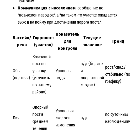
притокам.
Коммуникация с населением
: сообщение не
"возможен паводок", а "на таком-то участке ожидается
выход на пойму при достижении порога поста".
Показатель
Бассейн/
Гидропост
Текущее
для
Тренд
река
(участок)
значение
контроля
Ключевой
пост по
н/д (берите
рост/спад/
Обь
участку
Уровень
из
стабильно (по
(верхняя)
(уточнить
воды
оперативной
графику)
по вашему
сводки)
району)
Опорный
Уровень и
пост в
по суточным
Бия
скорость
н/д
среднем
наблюдениям
изменения
течении