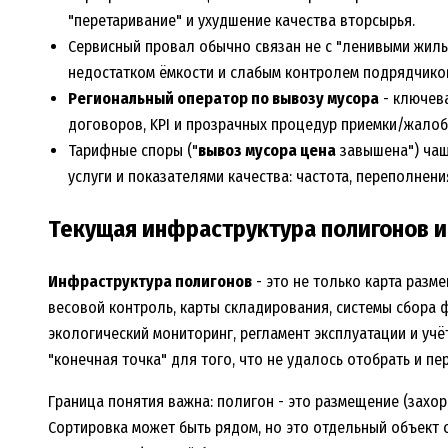
"перетаривание" и ухудшение качества вторсырья.
Сервисный провал обычно связан не с "ленивыми жиль
недостатком ёмкости и слабым контролем подрядчико
Региональный оператор по вывозу мусора
- ключева
договоров, KPI и прозрачных процедур приемки/жалоб
Тарифные споры ("
вывоз мусора цена
завышена") чащ
услуги и показателями качества: частота, переполнени
Текущая инфраструктура полигонов 
Инфраструктура полигонов
- это не только карта разм
весовой контроль, карты складирования, системы сбора 
экологический мониторинг, регламент эксплуатации и учё
"конечная точка" для того, что не удалось отобрать и п
Граница понятия важна: полигон - это размещение (захор
Сортировка может быть рядом, но это отдельный объект с