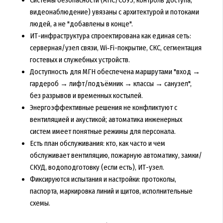
Системы безопасности (АПС/СОУЭ, контроль доступа,
видеонаблюдение) увязаны с архитектурой и потоками
людей, а не "добавлены в конце".
ИТ-инфраструктура спроектирована как единая сеть:
серверная/узел связи, Wi‑Fi-покрытие, СКС, сегментация
гостевых и служебных устройств.
Доступность для МГН обеспечена маршрутами "вход →
гардероб → лифт/подъёмник → классы → санузел",
без разрывов и временных костылей.
Энергоэффективные решения не конфликтуют с
вентиляцией и акустикой; автоматика инженерных
систем имеет понятные режимы для персонала.
Есть план обслуживания: кто, как часто и чем
обслуживает вентиляцию, пожарную автоматику, замки/
СКУД, водоподготовку (если есть), ИТ-узел.
Фиксируются испытания и настройки: протоколы,
паспорта, маркировка линий и щитов, исполнительные
схемы.