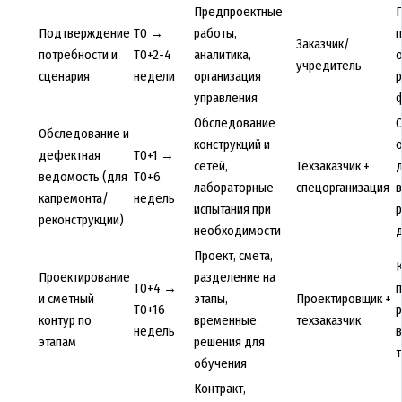
Предпроектные
Подтверждение
T0 →
работы,
п
Заказчик/
потребности и
T0+2-4
аналитика,
о
учредитель
сценария
недели
организация
управления
Обследование
Обследование и
конструкций и
о
дефектная
T0+1 →
сетей,
Техзаказчик +
ведомость (для
T0+6
лабораторные
спецорганизация
в
капремонта/
недель
испытания при
р
реконструкции)
необходимости
Проект, смета,
Проектирование
разделение на
T0+4 →
п
и сметный
этапы,
Проектировщик +
T0+16
р
контур по
временные
техзаказчик
недель
в
этапам
решения для
т
обучения
Контракт,