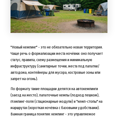
"Новый кемпинг" - это не обязательно новая территория.
Чаще речь о формализации места ночёвки: оно получает
статус, правила, схему размещения и минимальную
инфраструктуру (санитарные точки, места под палатки/
автодома, контейнеры для мусора, костровые зоны или
запрет на огонь).
По формату такие площадки делятся на автокемпинги
(заезд на место), палаточные кемпы (подход пешком),
глэмпинг-поля (стационарные модули) и "кемп-стопы" на
маршрутах (короткая ночёвка с базовыми удобствами).
Важная граница понятия: кемпинг - это управляемое