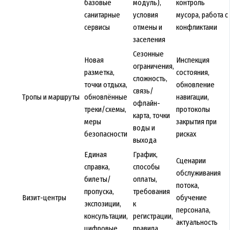
базовые
модуль),
контроль
санитарные
условия
мусора, работа с
сервисы
отмены и
конфликтами
заселения
Сезонные
Новая
Инспекция
ограничения,
разметка,
состояния,
сложность,
точки отдыха,
обновление
связь/
Тропы и маршруты
обновлённые
навигации,
офлайн-
треки/схемы,
протоколы
карта, точки
меры
закрытия при
воды и
безопасности
рисках
выхода
Единая
График,
Сценарии
справка,
способы
обслуживания
билеты/
оплаты,
потока,
пропуска,
требования
Визит-центры
обучение
экспозиции,
к
персонала,
консультации,
регистрации,
актуальность
цифровые
правила