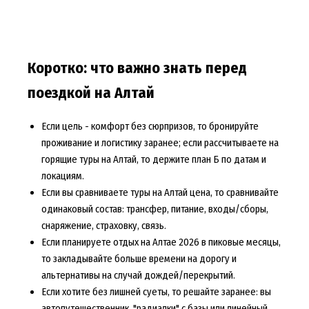
Коротко: что важно знать перед
поездкой на Алтай
Если цель - комфорт без сюрпризов, то бронируйте
проживание и логистику заранее; если рассчитываете на
горящие туры на Алтай
, то держите план Б по датам и
локациям.
Если вы сравниваете
туры на Алтай цена
, то сравнивайте
одинаковый состав: трансфер, питание, входы/сборы,
снаряжение, страховку, связь.
Если планируете
отдых на Алтае 2026
в пиковые месяцы,
то закладывайте больше времени на дорогу и
альтернативы на случай дождей/перекрытий.
Если хотите без лишней суеты, то решайте заранее: вы
автопутешественник, "радиалки" с базы или линейный