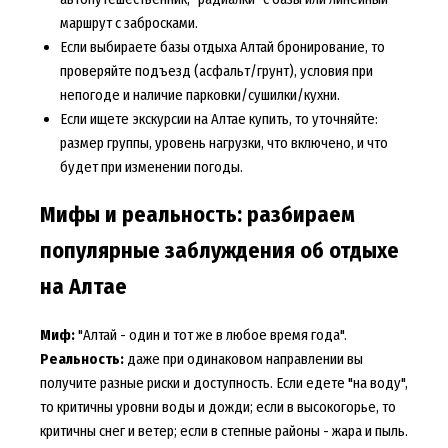
маршрут с забросками.
Если выбираете
базы отдыха Алтай бронирование
, то
проверяйте подъезд (асфальт/грунт), условия при
непогоде и наличие парковки/сушилки/кухни.
Если ищете
экскурсии на Алтае купить
, то уточняйте:
размер группы, уровень нагрузки, что включено, и что
будет при изменении погоды.
Мифы и реальность: разбираем
популярные заблуждения об отдыхе
на Алтае
Миф:
"Алтай - один и тот же в любое время года".
Реальность:
даже при одинаковом направлении вы
получите разные риски и доступность. Если едете "на воду",
то критичны уровни воды и дожди; если в высокогорье, то
критичны снег и ветер; если в степные районы - жара и пыль.