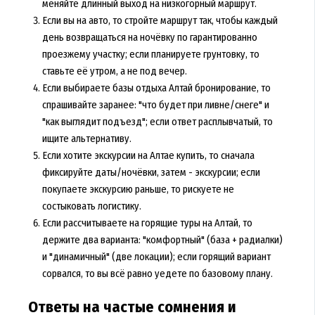
меняйте длинный выход на низкогорный маршрут.
Если вы на авто, то стройте маршрут так, чтобы каждый
день возвращаться на ночёвку по гарантированно
проезжему участку; если планируете грунтовку, то
ставьте её утром, а не под вечер.
Если выбираете
базы отдыха Алтай бронирование
, то
спрашивайте заранее: "что будет при ливне/снеге" и
"как выглядит подъезд"; если ответ расплывчатый, то
ищите альтернативу.
Если хотите
экскурсии на Алтае купить
, то сначала
фиксируйте даты/ночёвки, затем - экскурсии; если
покупаете экскурсию раньше, то рискуете не
состыковать логистику.
Если рассчитываете на
горящие туры на Алтай
, то
держите два варианта: "комфортный" (база + радиалки)
и "динамичный" (две локации); если горящий вариант
сорвался, то вы всё равно уедете по базовому плану.
Ответы на частые сомнения и