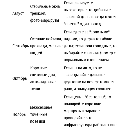
Если планируете
Стабильные окна,
высокогорье, то добавьте
Август
треккинг,
запасной день: погода может
фото‑маршруты
"съесть" один выход.
Если едете за "золотыми"
Осенние пейзажи,
видами, то держите гибкие
Сентябрь
прохлада, меньше
даты; если ночи холодные, то
людей
выбирайте спальник/номер с
нормальным отоплением.
Короткие
Если вы на авто, то не
световые дни,
закладывайте дальние
Октябрь
авто‑видовые
грунтовки на вечер: темнеет
точки
рано, а эвакуация сложнее.
Если цель - "без толпы", то
планируйте короткие
Межсезонье,
маршруты и заранее
Ноябрь
точечные
проверяйте, что
поездки
инфраструктура работает вне