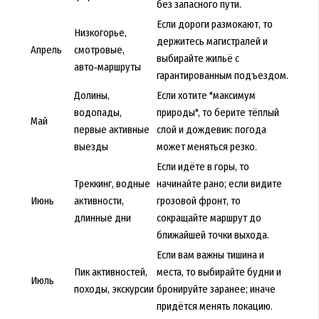
без запасного пути.
Если дороги размокают, то
Низкогорье,
держитесь магистралей и
Апрель
смотровые,
выбирайте жильё с
авто‑маршруты
гарантированным подъездом.
Долины,
Если хотите "максимум
водопады,
природы", то берите тёплый
Май
первые активные
слой и дождевик: погода
выезды
может меняться резко.
Если идёте в горы, то
Треккинг, водные
начинайте рано; если видите
Июнь
активности,
грозовой фронт, то
длинные дни
сокращайте маршрут до
ближайшей точки выхода.
Если вам важны тишина и
Пик активностей,
места, то выбирайте будни и
Июль
походы, экскурсии
бронируйте заранее; иначе
придётся менять локацию.