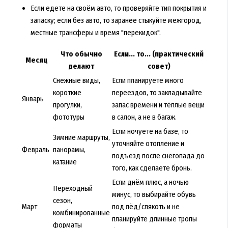
Если едете на своём авто, то проверяйте тип покрытия и
запаску; если без авто, то заранее стыкуйте межгород,
местные трансферы и время "перекидок".
Что обычно
Если... то... (практический
Месяц
делают
совет)
Снежные виды,
Если планируете много
короткие
переездов, то закладывайте
Январь
прогулки,
запас времени и тёплые вещи
фототуры
в салон, а не в багаж.
Если ночуете на базе, то
Зимние маршруты,
уточняйте отопление и
Февраль
панорамы,
подъезд после снегопада до
катание
того, как сделаете бронь.
Если днём плюс, а ночью
Переходный
минус, то выбирайте обувь
сезон,
Март
под лёд/слякоть и не
комбинированные
планируйте длинные тропы
форматы