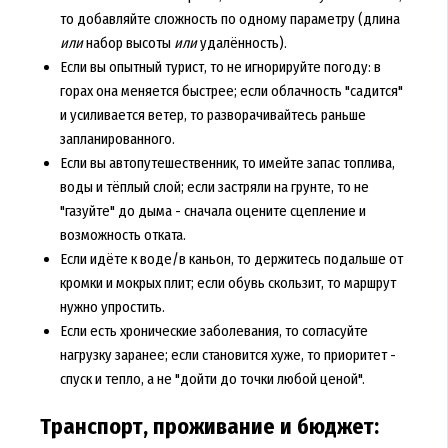
то добавляйте сложность по одному параметру (длина
или
набор высоты
или
удалённость).
Если вы опытный турист, то не игнорируйте погоду: в
горах она меняется быстрее; если облачность "садится"
и усиливается ветер, то разворачивайтесь раньше
запланированного.
Если вы автопутешественник, то имейте запас топлива,
воды и тёплый слой; если застряли на грунте, то не
"газуйте" до дыма - сначала оцените сцепление и
возможность отката.
Если идёте к воде/в каньон, то держитесь подальше от
кромки и мокрых плит; если обувь скользит, то маршрут
нужно упростить.
Если есть хронические заболевания, то согласуйте
нагрузку заранее; если становится хуже, то приоритет -
спуск и тепло, а не "дойти до точки любой ценой".
Транспорт, проживание и бюджет: