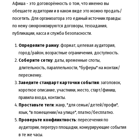
Афиша - это договорённость о том, что именно вы
обещаете аудитории и в каком виде это можно продать/
посетить. Для организатора это единый источник правды:
по нему синхронизируются договоры, техзадания,
публикации, касса и служба безопасности.
Определите рамку
: формат, целевая аудитория,
город/район, возрастные ограничения, доступность.
Соберите сетку
: даты, временные слоты,
длительность, параллельности, "буферы" на монтаж/
пересменку.
Заведите стандарт карточки события
: заголовок,
короткое описание, участники, место, старт/финиш,
правила входа, контакты.
Проставьте теги
: жанр, "для семьи/детей/профи",
язык, "в помещении/на улице", платно/бесплатно.
Проверьте конфликтность
: пересечения по
аудитории, перегруз площадки, конкурирующие события
в те же часы.