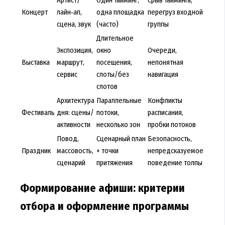
Артист/
Один тайминг,
Срыв тайминга,
Концерт
лайн‑ап,
одна площадка
перегруз входной
сцена, звук
(часто)
группы
Длительное
Экспозиция,
окно
Очереди,
Выставка
маршрут,
посещения,
непонятная
сервис
слоты/без
навигация
слотов
Архитектура
Параллельные
Конфликты
Фестиваль
дня: сцены/
потоки,
расписания,
активности
несколько зон
пробки потоков
Повод,
Сценарный план
Безопасность,
Праздник
массовость,
+ точки
непредсказуемое
сценарий
притяжения
поведение толпы
Формирование афиши: критерии
отбора и оформление программы