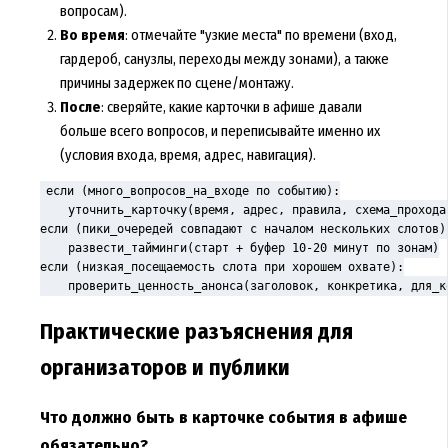
вопросам).
Во время
: отмечайте "узкие места" по времени (вход,
гардероб, санузлы, переходы между зонами), а также
причины задержек по сцене/монтажу.
После
: сверяйте, какие карточки в афише давали
больше всего вопросов, и переписывайте именно их
(условия входа, время, адрес, навигация).
если (много_вопросов_на_входе по событию):

    уточнить_карточку(время, адрес, правила, схема_прохода)
если (пики_очередей совпадают с началом нескольких слотов):
    развести_тайминги(старт + буфер 10-20 минут по зонам)

если (низкая_посещаемость слота при хорошем охвате):

    проверить_ценность_анонса(заголовок, конкретика, для_к
Практические разъяснения для
организаторов и публики
Что должно быть в карточке события в афише
обязательно?