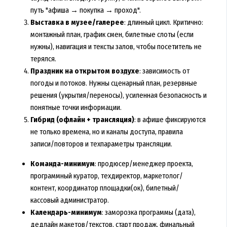
путь "афиша → покупка → проход".
Выставка в музее/галерее
: длинный цикл. Критично:
монтажный план, график смен, билетные слоты (если
нужны), навигация и тексты залов, чтобы посетитель не
терялся.
Праздник на открытом воздухе
: зависимость от
погоды и потоков. Нужны сценарный план, резервные
решения (укрытия/переносы), усиленная безопасность и
понятные точки информации.
Гибрид (офлайн + трансляция)
: в афише фиксируются
не только времена, но и каналы доступа, правила
записи/повторов и техпараметры трансляции.
Команда-минимум
: продюсер/менеджер проекта,
программный куратор, техдиректор, маркетолог/
контент, координатор площадки(ок), билетный/
кассовый администратор.
Календарь-минимум
: заморозка программы (дата),
дедлайн макетов/текстов, старт продаж, финальный