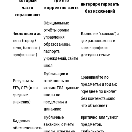
который
Где его
интерпретировать
часто
корректно взять
без искажений
спрашивают
Официальные
отчёты органа
Число школ и их
Важно не "сколько", а
управления
типы (город/
где расположены и
образованием,
село, базовые/
какие профили
паспорта
профильные)
доступны семье
учреждений, сайты
школ
Публикации и
Сравнивайте по
Результаты
отчётность по
предметам и годам;
ЕГЭ/ОГЭ (в т.ч.
итогам ГИА, данные
"среднее по школе"
средние
школы по
без контекста мало
значения)
предметам и
что объясняет
динамике
Публичные
Критично для "узких"
Кадровая
вакансии, отчёты
предметов:
обеспеченность
школы, ответы на
стабильность