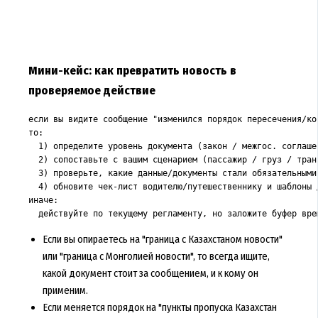
Мини-кейс: как превратить новость в
проверяемое действие
если вы видите сообщение "изменился порядок пересечения/кон
то:

  1) определите уровень документа (закон / межгос. соглаше
  2) сопоставьте с вашим сценарием (пассажир / груз / транз
  3) проверьте, какие данные/документы стали обязательными 
  4) обновите чек-лист водителю/путешественнику и шаблоны д
иначе:

  действуйте по текущему регламенту, но заложите буфер вре
Если вы опираетесь на "граница с Казахстаном новости"
или "граница с Монголией новости", то всегда ищите,
какой документ стоит за сообщением, и к кому он
применим.
Если меняется порядок на "пункты пропуска Казахстан