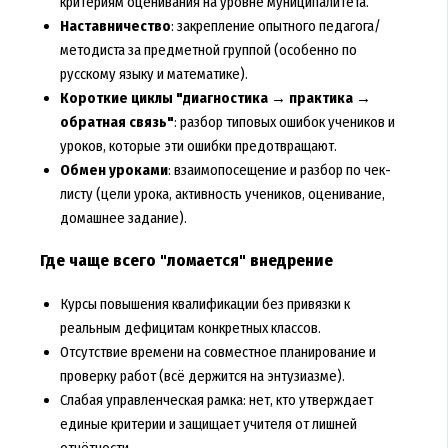
критериям оценивания на уровне муниципалитета.
Наставничество
: закрепление опытного педагога/
методиста за предметной группой (особенно по
русскому языку и математике).
Короткие циклы "диагностика → практика →
обратная связь"
: разбор типовых ошибок учеников и
уроков, которые эти ошибки предотвращают.
Обмен уроками
: взаимопосещение и разбор по чек-
листу (цели урока, активность учеников, оценивание,
домашнее задание).
Где чаще всего "ломается" внедрение
Курсы повышения квалификации без привязки к
реальным дефицитам конкретных классов.
Отсутствие времени на совместное планирование и
проверку работ (всё держится на энтузиазме).
Слабая управленческая рамка: нет, кто утверждает
единые критерии и защищает учителя от лишней