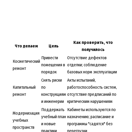
Как проверить, что
Что делаем
Цель
получилось
Привести
Отсутствие дефектов
Косметический
помещения в
отделки; соблюдение
ремонт
порядок
базовых норм эксплуатации
Снять риски
Акты испытаний,
Капитальный
по
работоспособность систем,
ремонт
конструкциям
отсутствие предписаний по
и инженерии
критическим нарушениям
Поддержать
Кабинеты используются по
Модернизация
учебный план
назначению; расписание и
учебных
и новые
программы "садятся" без
пространств
практики
перегрузки