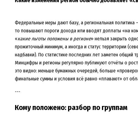
Какие изменения регион обычно добавляет «с
Федеральные меры дают базу, а региональная политика —
то повышают пороги дохода или вводят доплаты «на комм
«
какие льготы положены в регионе
» нельзя закрыть одн
прожиточный минимум, а иногда и статус территории (се
надбавки). По статистике последних лет заметен общий т
Минцифры и регионы регулярно публикуют отчёты о рос
это видно: меньше бумажных очередей, больше «проверок
финальные суммы и условия всё равно «плавают» от обла
---
Кому положено: разбор по группам