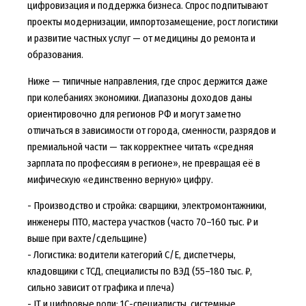
цифровизация и поддержка бизнеса. Спрос подпитывают
проекты модернизации, импортозамещение, рост логистики
и развитие частных услуг — от медицины до ремонта и
образования.
Ниже — типичные направления, где спрос держится даже
при колебаниях экономики. Диапазоны доходов даны
ориентировочно для регионов РФ и могут заметно
отличаться в зависимости от города, сменности, разрядов и
премиальной части — так корректнее читать «средняя
зарплата по профессиям в регионе», не превращая её в
мифическую «единственно верную» цифру.
- Производство и стройка: сварщики, электромонтажники,
инженеры ПТО, мастера участков (часто 70–160 тыс. ₽ и
выше при вахте/сдельщине)
- Логистика: водители категорий C/E, диспетчеры,
кладовщики с ТСД, специалисты по ВЭД (55–180 тыс. ₽,
сильно зависит от графика и плеча)
- IT и цифровые роли: 1С-специалисты, системные