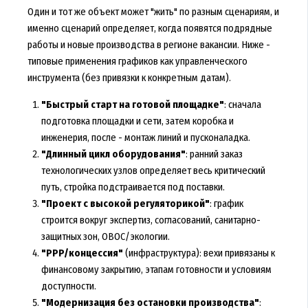
Один и тот же объект может "жить" по разным сценариям, и
именно сценарий определяет, когда появятся подрядные
работы и
новые производства в регионе вакансии
. Ниже -
типовые применения графиков как управленческого
инструмента (без привязки к конкретным датам).
"Быстрый старт на готовой площадке"
: сначала
подготовка площадки и сети, затем коробка и
инженерия, после - монтаж линий и пусконаладка.
"Длинный цикл оборудования"
: ранний заказ
технологических узлов определяет весь критический
путь, стройка подстраивается под поставки.
"Проект с высокой регуляторикой"
: график
строится вокруг экспертиз, согласований, санитарно-
защитных зон, ОВОС/экологии.
"PPP/концессия"
(инфраструктура): вехи привязаны к
финансовому закрытию, этапам готовности и условиям
доступности.
"Модернизация без остановки производства"
: