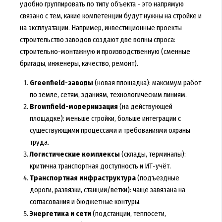
удобно группировать по типу объекта - это напрямую
связано с тем, какие компетенции будут нужны на стройке и
на эксплуатации. Например,
инвестиционные проекты
строительство заводов
создают две волны спроса:
строительно-монтажную и производственную (сменные
бригады, инженеры, качество, ремонт).
Greenfield-заводы
(новая площадка): максимум работ
по земле, сетям, зданиям, технологическим линиям.
Brownfield-модернизация
(на действующей
площадке): меньше стройки, больше интеграции с
существующими процессами и требованиями охраны
труда.
Логистические комплексы
(склады, терминалы):
критична транспортная доступность и ИТ-учёт.
Транспортная инфраструктура
(подъездные
дороги, развязки, станции/ветки): чаще завязана на
согласования и бюджетные контуры.
Энергетика и сети
(подстанции, теплосети,