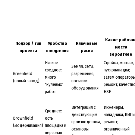
Какие рабочи
Подход / тип
Удобство
Ключевые
места
проекта
внедрения
риски
вероятнее
Низкое-
Стройка, монтаж,
Земля, сети,
среднее:
пусконаладка;
Greenfield
разрешения,
много
затем операторы
(новый завод)
поставки
"нулевых"
ремонт, качество
оборудования
работ
HSE
Интеграция с
Инженеры,
Среднее:
действующим
наладчики, КИПи
Brownfield
есть
производством,
ремонт;
(модернизация)
площадка и
остановы,
ограниченный
персонал