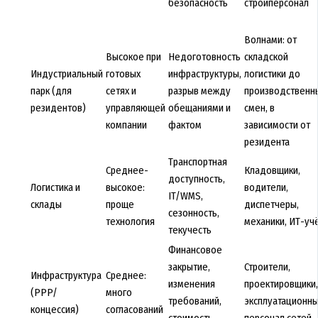
безопасность
стройперсонал
Волнами: от
Высокое при
Недоготовность
складской
Индустриальный
готовых
инфраструктуры,
логистики до
парк (для
сетях и
разрыв между
производственн
резидентов)
управляющей
обещаниями и
смен, в
компании
фактом
зависимости от
резидента
Транспортная
Среднее-
Кладовщики,
доступность,
Логистика и
высокое:
водители,
IT/WMS,
склады
проще
диспетчеры,
сезонность,
технология
механики, ИТ-уч
текучесть
Финансовое
закрытие,
Строители,
Инфраструктура
Среднее:
изменения
проектировщики,
(PPP/
много
требований,
эксплуатационн
концессия)
согласований
стоимость
персонал сетей