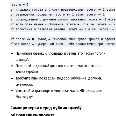
score = 0

if площадка_готова and сети_подтверждены: score += 2 else: 
if разрешения_прозрачны: score += 1 else: score -= 1

if оборудование_с_длинным_циклом_заказано: score += 1 else:
if есть_план_найма_и_обучения: score += 2 else: score -= 2

if логистика_и_развозка_решены: score += 1 else: score -= 1
if score <= 0: вывод = "высокий риск срыва сроков и эффекто
else: вывод = "умеренный риск; найм реалистичен при контро
Начинайте оценку с площадки и сетей: это частый "стоп-
фактор".
Проверяйте длинный цикл поставок: он часто важнее
темпа стройки.
Требуйте план по кадрам: подбор, обучение, допуски,
сменность.
Учитывайте транспорт и жильё как часть HR-риска, а не
"бытовуху".
Самопроверка перед публикацией/
обсуждением проекта