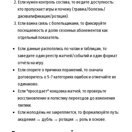
Если нужен контроль состава, то ведите доступность:
кто пропускает игры и почему (травма/болезнь/
дисквалификация/ротация).
Если важна связь с болельщиками, то фиксируйте
посещаемость и долю сезонных абонементов как
отдельный показатель.
Если данные расползлись по чатам и таблицам, то
заведите один реестр матчей/событий и один формат
отчёта на игру.
Если спорите о причинах поражений, то сначала
договоритесь о 5-7 категориях ошибок и отмечайте их
одинаково.
Если "проседает" концовка матчей, то проверьте
восстановление и логистику переездов до изменения
тактики.
Если молодёжь не закрепляется, то формализуйте путь:
академия → дубль → ротация → роль в основе.