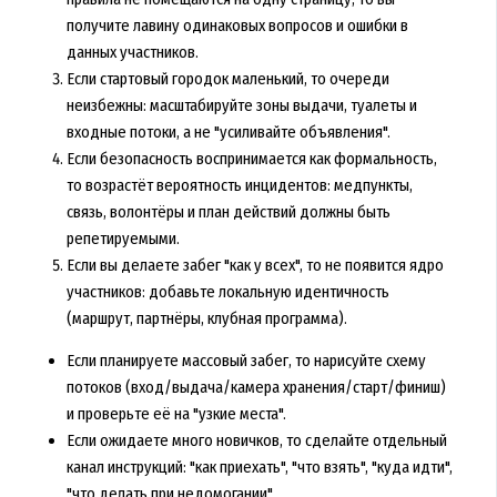
получите лавину одинаковых вопросов и ошибки в
данных участников.
Если стартовый городок маленький, то очереди
неизбежны: масштабируйте зоны выдачи, туалеты и
входные потоки, а не "усиливайте объявления".
Если безопасность воспринимается как формальность,
то возрастёт вероятность инцидентов: медпункты,
связь, волонтёры и план действий должны быть
репетируемыми.
Если вы делаете забег "как у всех", то не появится ядро
участников: добавьте локальную идентичность
(маршрут, партнёры, клубная программа).
Если планируете массовый забег, то нарисуйте схему
потоков (вход/выдача/камера хранения/старт/финиш)
и проверьте её на "узкие места".
Если ожидаете много новичков, то сделайте отдельный
канал инструкций: "как приехать", "что взять", "куда идти",
"что делать при недомогании".