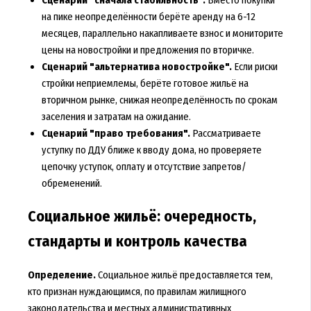
Сценарий "сначала стабильность".
Вместо покупки
на пике неопределённости берёте аренду на 6-12
месяцев, параллельно накапливаете взнос и мониторите
цены на новостройки и предложения по вторичке.
Сценарий "альтернатива новостройке".
Если риски
стройки неприемлемы, берёте готовое жильё на
вторичном рынке, снижая неопределённость по срокам
заселения и затратам на ожидание.
Сценарий "право требования".
Рассматриваете
уступку по ДДУ ближе к вводу дома, но проверяете
цепочку уступок, оплату и отсутствие запретов/
обременений.
Социальное жильё: очередность,
стандарты и контроль качества
Определение.
Социальное жильё предоставляется тем,
кто признан нуждающимся, по правилам жилищного
законодательства и местных административных