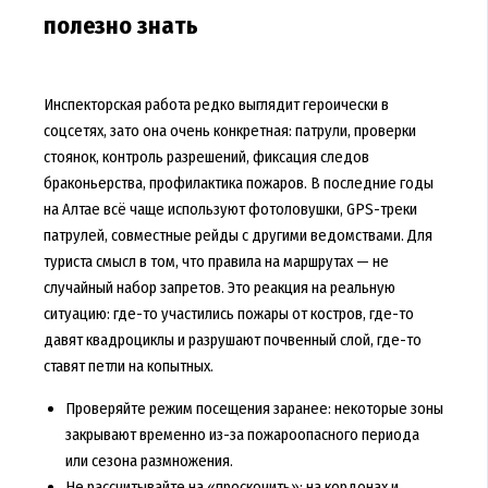
полезно знать
Инспекторская работа редко выглядит героически в
соцсетях, зато она очень конкретная: патрули, проверки
стоянок, контроль разрешений, фиксация следов
браконьерства, профилактика пожаров. В последние годы
на Алтае всё чаще используют фотоловушки, GPS-треки
патрулей, совместные рейды с другими ведомствами. Для
туриста смысл в том, что правила на маршрутах — не
случайный набор запретов. Это реакция на реальную
ситуацию: где-то участились пожары от костров, где-то
давят квадроциклы и разрушают почвенный слой, где-то
ставят петли на копытных.
Проверяйте режим посещения заранее: некоторые зоны
закрывают временно из-за пожароопасного периода
или сезона размножения.
Не рассчитывайте на «проскочить»: на кордонах и