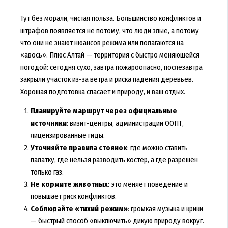
Тут без морали, чистая польза. Большинство конфликтов и
штрафов появляется не потому, что люди злые, а потому
что они не знают нюансов режима или полагаются на
«авось». Плюс Алтай — территория с быстро меняющейся
погодой: сегодня сухо, завтра пожароопасно, послезавтра
закрыли участок из-за ветра и риска падения деревьев.
Хорошая подготовка спасает и природу, и ваш отдых.
Планируйте маршрут через официальные
источники
: визит-центры, администрации ООПТ,
лицензированные гиды.
Уточняйте правила стоянок
: где можно ставить
палатку, где нельзя разводить костёр, а где разрешён
только газ.
Не кормите животных
: это меняет поведение и
повышает риск конфликтов.
Соблюдайте «тихий режим»
: громкая музыка и крики
— быстрый способ «выключить» дикую природу вокруг.