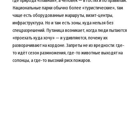
где природа «главная», а человек — в гостях и по правилам.
Национальные парки обычно более «туристические», там
чаще есть оборудованные маршруты, визит-центры,
инфраструктура. Но и там есть зоны, куда нельзя без
спецразрешений. Путаница возникает, когда люди пытаются
«проехать куда хочу» — и удивляются, почему их
разворачивают на кордоне. Запреты не из вредности: где-
то идёт сезон размножения, где-то животные выходят на
солонцы, а где-то высокий риск пожаров.