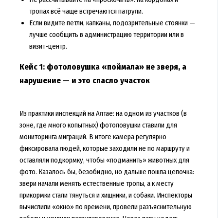
тропах всё чаще встречаются патрули.
Если видите петли, капканы, подозрительные стоянки —
лучше сообщить в администрацию территории или в
визит-центр.
Кейс 1: фотоловушка «поймала» не зверя, а
нарушение — и это спасло участок
Из практики инспекций на Алтае: на одном из участков (в
зоне, где много копытных) фотоловушки ставили для
мониторинга миграций. В итоге камера регулярно
фиксировала людей, которые заходили не по маршруту и
оставляли подкормку, чтобы «подманить» животных для
фото. Казалось бы, безобидно, но дальше пошла цепочка:
звери начали менять естественные тропы, а к месту
прикормки стали тянуться и хищники, и собаки. Инспекторы
вычислили «окно» по времени, провели разъяснительную