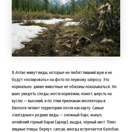
В Алтае живут виды, которые не любят лишний шум и не
будут «позировать» на фото по первому запросу. Это
нормально: дикие животные не обязаны показываться. Но
шанс увидеть следы, места кормёжки, помёт, шерсть на
кустах — высокий, и по этим признакам инспекторы и
биологи читают территорию почти как карту. Самые
«звёздные» редкие виды — снежный барс, манул,
алтайский горный баран (архар), выдра, чёрный аист. Плюс
хищные птицы: беркут, сапсан, иногда встречается балобан.