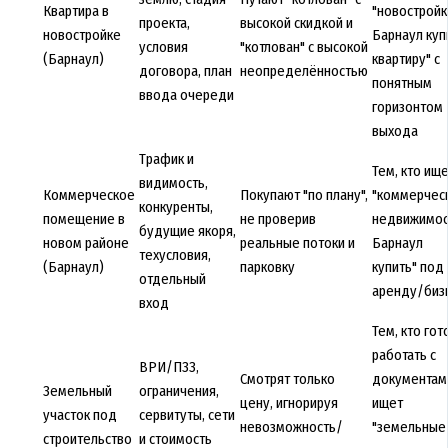
Квартира в
"новостройк
проекта,
высокой скидкой и
новостройке
Барнаул куп
условия
"котлован" с высокой
(Барнаул)
квартиру" с
договора, план
неопределённостью
понятным
ввода очереди
горизонтом
выхода
Трафик и
Тем, кто ищ
видимость,
Коммерческое
Покупают "по плану",
"коммерчес
конкуренты,
помещение в
не проверив
недвижимос
будущие якоря,
новом районе
реальные потоки и
Барнаул
техусловия,
(Барнаул)
парковку
купить" под
отдельный
аренду/биз
вход
Тем, кто гот
работать с
ВРИ/ПЗЗ,
Смотрят только
документам
Земельный
ограничения,
цену, игнорируя
ищет
участок под
сервитуты, сети
невозможность/
"земельные
строительство
и стоимость