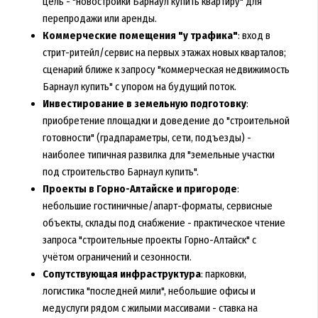
цель - "новостройки Барнаул купить квартиру" для
перепродажи или аренды.
Коммерческие помещения "у трафика"
: вход в
стрит-ритейл/сервис на первых этажах новых кварталов;
сценарий ближе к запросу "коммерческая недвижимость
Барнаул купить" с упором на будущий поток.
Инвестирование в земельную подготовку
:
приобретение площадки и доведение до "строительной
готовности" (градпараметры, сети, подъезды) -
наиболее типичная развилка для "земельные участки
под строительство Барнаул купить".
Проекты в Горно-Алтайске и пригороде
:
небольшие гостиничные/апарт-форматы, сервисные
объекты, склады под снабжение - практическое чтение
запроса "строительные проекты Горно-Алтайск" с
учётом ограничений и сезонности.
Сопутствующая инфраструктура
: парковки,
логистика "последней мили", небольшие офисы и
медуслуги рядом с жилыми массивами - ставка на