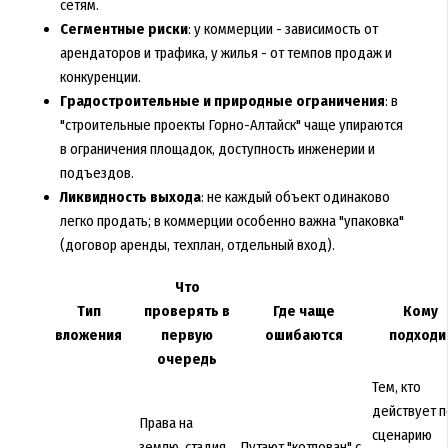
сетям.
Сегментные риски
: у коммерции - зависимость от
арендаторов и трафика, у жилья - от темпов продаж и
конкуренции.
Градостроительные и природные ограничения
: в
"строительные проекты Горно-Алтайск" чаще упираются
в ограничения площадок, доступность инженерии и
подъездов.
Ликвидность выхода
: не каждый объект одинаково
легко продать; в коммерции особенно важна "упаковка"
(договор аренды, техплан, отдельный вход).
Что
Тип
проверять в
Где чаще
Кому
вложения
первую
ошибаются
подходи
очередь
Тем, кто
действует п
Права на
сценарию
землю, стадия
Путают "котлован" с