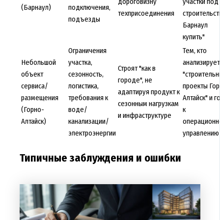
дороговизну
участки под
(Барнаул)
подключения,
техприсоединения
строительст
подъезды
Барнаул
купить"
Ограничения
Тем, кто
Небольшой
участка,
анализирует
Строят "как в
объект
сезонность,
"строитель
городе", не
сервиса/
логистика,
проекты Гор
адаптируя продукт к
размещения
требования к
Алтайск" и г
сезонным нагрузкам
(Горно-
воде/
к
и инфраструктуре
Алтайск)
канализации/
операционн
электроэнергии
управлению
Типичные заблуждения и ошибки