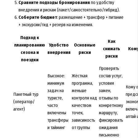
Сравните подходы бронирования
по удобству
внедрения и рискам (пакет/самостоятельно/гибрид).
Соберите бюджет
: размещение + трансфер + питание
+ экскурсии/гид + резерв на изменения.
Подход к
Как
планированию
Удобство
Основные
снижать
Кому
сезона и
внедрения
риски
риски
поездки
Проверять
Высокое:
Жёсткая
состав услуг,
минимум
программа,
условия
Кому 
задач на
меньше
замен,
Пакетный тур
предс
туристе,
контроля над
отзывы по
(оператор/
эконо
часто
качеством
конкретному
агент)
включа
включены
точек,
маршруту,
алтай 
трансферы
зависимость
фиксировать
и тайминг
от группы
ожидания
письменно