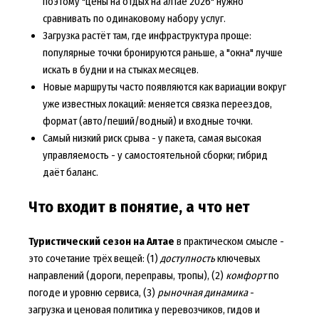
поэтому "цены на отдых на алтае 2026" нужно
сравнивать по одинаковому набору услуг.
Загрузка растёт там, где инфраструктура проще:
популярные точки бронируются раньше, а "окна" лучше
искать в будни и на стыках месяцев.
Новые маршруты часто появляются как вариации вокруг
уже известных локаций: меняется связка переездов,
формат (авто/пеший/водный) и входные точки.
Самый низкий риск срыва - у пакета, самая высокая
управляемость - у самостоятельной сборки; гибрид
даёт баланс.
Что входит в понятие, а что нет
Туристический сезон на Алтае
в практическом смысле -
это сочетание трёх вещей: (1)
доступность
ключевых
направлений (дороги, переправы, тропы), (2)
комфорт
по
погоде и уровню сервиса, (3)
рыночная динамика
-
загрузка и ценовая политика у перевозчиков, гидов и