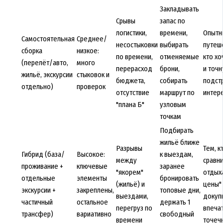
Закладывать
Срывы
запас по
логистики,
времени,
Опытн
Самостоятельная
Среднее/
несостыковки
выбирать
путеш
сборка
низкое:
по времени,
отменяемые
кто хо
(перелёт/авто,
много
перерасход
брони,
и точ
жильё, экскурсии
стыковок и
бюджета,
собирать
подст
отдельно)
проверок
отсутствие
маршрут по
интер
"плана Б"
узловым
точкам
Подбирать
жильё ближе
Разрывы
Тем, к
Гибрид (база/
Высокое:
к выездам,
между
сравни
проживание +
ключевые
заранее
"якорем"
отдыха
отдельные
элементы
бронировать
(жильё) и
цены" 
экскурсии +
закреплены,
топовые дни,
выездами,
докуп
частичный
остальное
держать 1
перегруз по
впеча
трансфер)
вариативно
свободный
времени
точеч