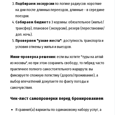
Подбираем экскурсии
по логике радиусов: короткие
на дни после длинных переездов, длинные - в середине
поездки.
Собираем бюджет
в 3 корзины: обязательное (жильё/
трансфер), плановое (экскурсии), резерв (перестановки/
доп. ночь).
Проверяем "узкие места"
: доступность транспорта и
условия отмены у жилья и выездов.
Мини-проверка решения:
если вы хотите "туры на алтай
из москвы", но при этом сохранить свободу, то гибрид часто
практичнее полного самостоятельного маршрута: вы
фиксируете сложную логистику (дорога/проживание), а
выбор впечатлений докупаете по факту погоды и
самочувствия.
Чек-лист самопроверки перед бронированием
Я сравнил(а) варианты по одинаковому набору услуг, а