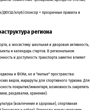
ла/ДЮСШ/клуб/спонсор + прозрачные правила и
раструктура региона
рта, а экосистему: школьная и дворовая активность,
ъекты и календарь стартов. В региональном
онность и доступность транспорта заметно влияют
тадионы и ФОКи, но и "малые" пространства:
ских видов, маршруты для спортивного туризма. Для
асность покрытия/инвентаря, возможность закрепить
вки, раздевалки, хранение).
ультура (вовлечение и здоровье), спортивная
 (результат и отбор). Переходы между уровнями