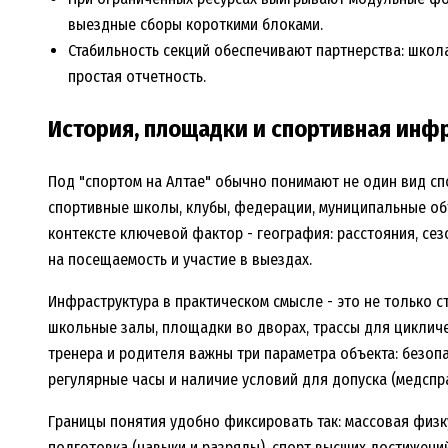
выездные сборы короткими блоками.
Стабильность секций обеспечивают партнерства: шко
простая отчетность.
История, площадки и спортивная инф
Под "спортом на Алтае" обычно понимают не один вид спо
спортивные школы, клубы, федерации, муниципальные об
контексте ключевой фактор - география: расстояния, сез
на посещаемость и участие в выездах.
Инфраструктура в практическом смысле - это не только с
школьные залы, площадки во дворах, трассы для цикличе
тренера и родителя важны три параметра объекта: безоп
регулярные часы и наличие условий для допуска (медспра
Границы понятия удобно фиксировать так: массовая физк
подготовка (навыки и разряды), спорт высших достижений