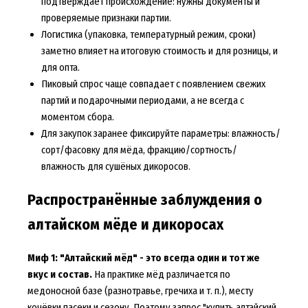
подтверждает происхождение: нужны документы и
проверяемые признаки партии.
Логистика (упаковка, температурный режим, сроки)
заметно влияет на итоговую стоимость и для розницы, и
для опта.
Пиковый спрос чаще совпадает с появлением свежих
партий и подарочными периодами, а не всегда с
моментом сбора.
Для закупок заранее фиксируйте параметры: влажность/
сорт/фасовку для мёда, фракцию/сортность/
влажность для сушёных дикоросов.
Распространённые заблуждения о
алтайском мёде и дикоросах
Миф 1: "Алтайский мёд" - это всегда один и тот же
вкус и состав.
На практике мёд различается по
медоносной базе (разнотравье, гречиха и т. п.), месту
кочёвки пасеки и сезону. Поэтому запрос "купить алтайский