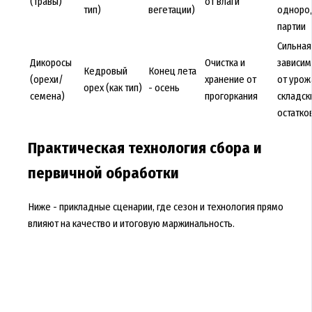
(травы)
от влаги
тип)
вегетации)
одноро
партии
Сильная
Дикоросы
Очистка и
зависим
Кедровый
Конец лета
(орехи/
хранение от
от урож
орех (как тип)
- осень
семена)
прогоркания
складск
остатко
Практическая технология сбора и
первичной обработки
Ниже - прикладные сценарии, где сезон и технология прямо
влияют на качество и итоговую маржинальность.