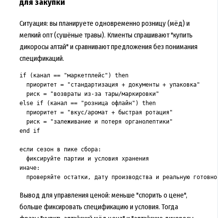
для закупки
Ситуация: вы планируете одновременно розницу (мёд) и
мелкий опт (сушёные травы). Клиенты спрашивают "купить
дикоросы алтай" и сравнивают предложения без понимания
спецификаций.
if (канал == "маркетплейс") then

  приоритет = "стандартизация + документы + упаковка"

  риск = "возвраты из-за тары/маркировки"

else if (канал == "розница офлайн") then

  приоритет = "вкус/аромат + быстрая ротация"

  риск = "залеживание и потеря органолептики"

end if

если сезон в пике сбора:

  фиксируйте партии и условия хранения

иначе:

  проверяйте остатки, дату производства и реальную готовно
Вывод для управления ценой: меньше "спорить о цене",
больше фиксировать спецификацию и условия. Тогда