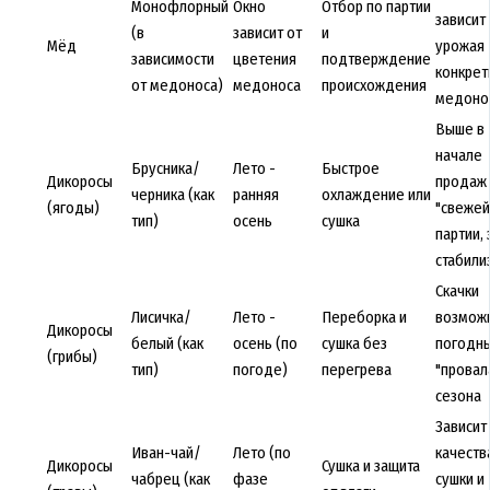
Монофлорный
Окно
Отбор по партии
зависит
(в
зависит от
и
Мёд
урожая
зависимости
цветения
подтверждение
конкрет
от медоноса)
медоноса
происхождения
медоно
Выше в
начале
Брусника/
Лето -
Быстрое
Дикоросы
продаж
черника (как
ранняя
охлаждение или
(ягоды)
"свежей
тип)
осень
сушка
партии,
стабили
Скачки
Лисичка/
Лето -
Переборка и
возмож
Дикоросы
белый (как
осень (по
сушка без
погодн
(грибы)
тип)
погоде)
перегрева
"провал
сезона
Зависит
Иван-чай/
Лето (по
качеств
Дикоросы
Сушка и защита
чабрец (как
фазе
сушки и