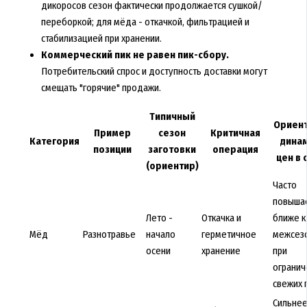
дикоросов сезон фактически продолжается сушкой/
переборкой; для мёда - откачкой, фильтрацией и
стабилизацией при хранении.
Коммерческий пик не равен пик-сбору.
Потребительский спрос и доступность доставки могут
смещать "горячие" продажи.
Типичный
Ориент
Пример
сезон
Критичная
Категория
дина
позиции
заготовки
операция
цен в 
(ориентир)
Часто
повыша
Лето -
Откачка и
ближе к
Мёд
Разнотравье
начало
герметичное
межсез
осени
хранение
при
огранич
свежих 
Сильне