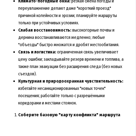
Климато-погодные окна:
резкая смена погоды и
переувлажнение делают даже "короткий проезд"
причиной колейности и эрозии; планируйте маршруты
только при устойчивых условиях.
Слабая восстановимость:
высокогорные почвы и
дернина восстанавливаются медленно; любые
"объезды" быстро множатся и дробят местообитания.
Связь и логистика:
ограниченная связь увеличивает
цену ошибки; закладывайте резерв времени и топлива, а
также план эвакуации без расширения следа (без новых
съездов).
Культурная и природоохранная чувствительность:
избегайте несанкционированных "новых точек"
посещения; работайте только с разрешёнными
коридорами и местами стоянок.
Соберите базовую "карту конфликта" маршрута