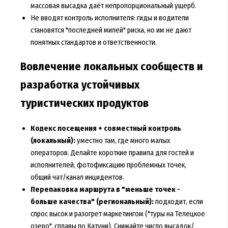
массовая высадка даёт непропорциональный ущерб.
Не вводят контроль исполнителя: гиды и водители
становятся "последней милей" риска, но им не дают
понятных стандартов и ответственности.
Вовлечение локальных сообществ и
разработка устойчивых
туристических продуктов
Кодекс посещения + совместный контроль
(локальный):
уместно там, где много малых
операторов. Делайте короткие правила для гостей и
исполнителей, фотофиксацию проблемных точек,
общий чат/канал инцидентов.
Перепаковка маршрута в "меньше точек -
больше качества" (региональный):
подходит, если
спрос высок и разогрет маркетингом ("туры на Телецкое
озеро", сплавы по Катуни). Снижайте число высадок/