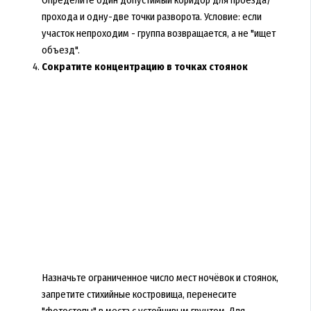
Определите один допустимый коридор для проезда/
прохода и одну-две точки разворота. Условие: если
участок непроходим - группа возвращается, а не "ищет
объезд".
Сократите концентрацию в точках стоянок
Назначьте ограниченное число мест ночёвок и стоянок,
запретите стихийные костровища, перенесите
"фотостопы" в места с устойчивым грунтом. Для