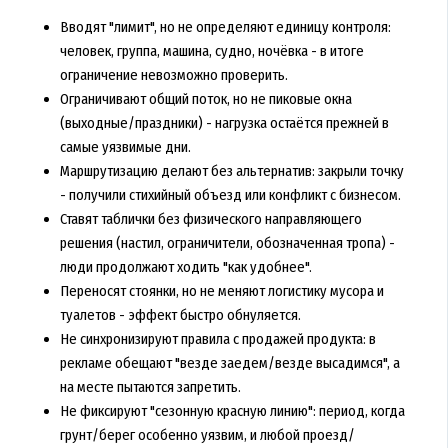
Вводят "лимит", но не определяют единицу контроля:
человек, группа, машина, судно, ночёвка - в итоге
ограничение невозможно проверить.
Ограничивают общий поток, но не пиковые окна
(выходные/праздники) - нагрузка остаётся прежней в
самые уязвимые дни.
Маршрутизацию делают без альтернатив: закрыли точку
- получили стихийный объезд или конфликт с бизнесом.
Ставят таблички без физического направляющего
решения (настил, ограничители, обозначенная тропа) -
люди продолжают ходить "как удобнее".
Переносят стоянки, но не меняют логистику мусора и
туалетов - эффект быстро обнуляется.
Не синхронизируют правила с продажей продукта: в
рекламе обещают "везде заедем/везде высадимся", а
на месте пытаются запретить.
Не фиксируют "сезонную красную линию": период, когда
грунт/берег особенно уязвим, и любой проезд/