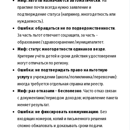
Миф: льготы назначаются автоматически
. На
практике почти всегда нужно заявление и
подтверждение статуса (например, многодетность или
нуждаемость).
Ошибка: обращаться не по подведомственности
.
За часть льгот отвечает соцзащита, за часть -
образование/здравоохранение/муниципалитет.
Миф: статус многодетности одинаков везде
.
Критерии учёта детей и сроки действия удостоверения
могут отличаться по региону.
Ошибка: не подтверждать право на льготную
услугу
в учреждении (школа/поликлиника/перевозчик):
иногда требуется отдельная справка или реестр.
Миф: раз отказали - бесполезно
. Часто отказ связан
с документами/периодом доходов; исправление пакета
меняет результат.
Ошибка: не фиксировать коммуникацию
. Без
входящих номеров, копий и письменного решения
сложно обжаловать и доказывать сроки подачи.