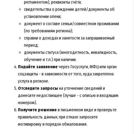
регламентом), реквизиты счёта;
свидетельства о рождении детей/документы об
установлении опеки;
документ о составе семьи/совместном проживании
(по требованиям региона);
справки о доходах и занятости за запрашиваемый
период;
документы статуса (многодетность, инвалидность,
обучение и т.п.) при наличии.
Подайте заявление
через Госуслуги, МФЦ или орган
соцзащиты - в зависимости от того, куда закреплена
услуга в регионе.
Отследите запросы
на уточнение сведений и
донесите недостающее (лучше - с описью и входящим
номером).
Получите решение
в письменном виде и проверьте
правильность данных; при отказе запросите
мотивировку и порядок обжалования.