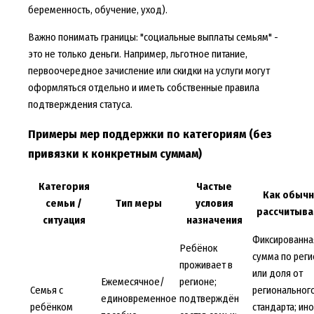
беременность, обучение, уход).
Важно понимать границы: "социальные выплаты семьям" -
это не только деньги. Например, льготное питание,
первоочередное зачисление или скидки на услуги могут
оформляться отдельно и иметь собственные правила
подтверждения статуса.
Примеры мер поддержки по категориям (без
привязки к конкретным суммам)
Категория
Частые
Как обыч
семьи /
Тип меры
условия
рассчитыв
ситуация
назначения
Фиксированна
Ребёнок
сумма по реги
проживает в
или доля от
Ежемесячное/
регионе;
Семья с
региональног
единовременное
подтверждён
ребёнком
стандарта; ин