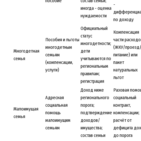
пособие
состав семьи;
-
иногда - оценка
дифференциа
нуждаемости
по доходу
Официальный
Компенсация
статус
Пособия и льготы
части расходо
многодетности;
многодетным
(ЖКУ/проезд
Многодетная
дети
семьям
питание) или
семья
учитываются по
(компенсации,
пакет
региональным
услуги)
натуральных
правилам;
льгот
регистрация
Доход ниже
Разовая помо
Адресная
регионального
социальный
социальная
порога;
контракт,
Малоимущая
помощь
подтверждение
компенсации;
семья
малоимущим
доходов/
расчёт от
семьям
имущества;
дефицита до
состав семьи
до порога