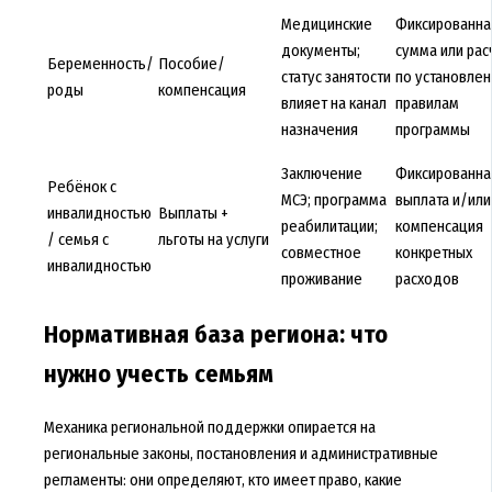
Медицинские
Фиксированна
документы;
сумма или рас
Беременность/
Пособие/
статус занятости
по установле
роды
компенсация
влияет на канал
правилам
назначения
программы
Заключение
Фиксированна
Ребёнок с
МСЭ; программа
выплата и/или
инвалидностью
Выплаты +
реабилитации;
компенсация
/ семья с
льготы на услуги
совместное
конкретных
инвалидностью
проживание
расходов
Нормативная база региона: что
нужно учесть семьям
Механика региональной поддержки опирается на
региональные законы, постановления и административные
регламенты: они определяют, кто имеет право, какие