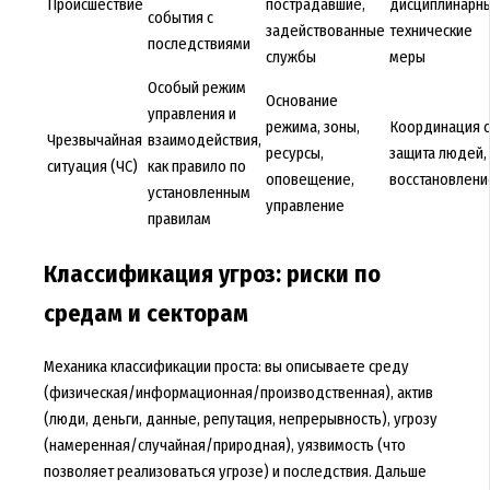
Происшествие
пострадавшие,
дисциплинарн
события с
задействованные
технические
последствиями
службы
меры
Особый режим
Основание
управления и
режима, зоны,
Координация с
Чрезвычайная
взаимодействия,
ресурсы,
защита людей,
ситуация (ЧС)
как правило по
оповещение,
восстановлени
установленным
управление
правилам
Классификация угроз: риски по
средам и секторам
Механика классификации проста: вы описываете среду
(физическая/информационная/производственная), актив
(люди, деньги, данные, репутация, непрерывность), угрозу
(намеренная/случайная/природная), уязвимость (что
позволяет реализоваться угрозе) и последствия. Дальше