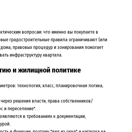
ктическим вопросам: что именно вы покупаете в
новые градостроительные правила ограничивают (или
 дома, правовых процедур и зонирования помогает
вать инфраструктуру квартала.
итию и жилищной политике
аметров: технология, класс, планировочная логика,
через решения власти, права собственников/
с и переселение".
оявляются в требованиях к документации,
урой.
ть и функции, поэтому "вид из окна" и нагрузка на