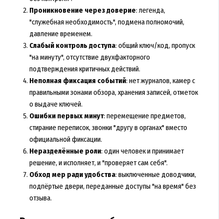
Проникновение через доверие
: легенда,
"служебная необходимость", подмена полномочий,
давление временем.
Слабый контроль доступа
: общий ключ/код, пропуск
"на минуту", отсутствие двухфакторного
подтверждения критичных действий.
Неполная фиксация событий
: нет журналов, камер с
правильными зонами обзора, хранения записей, отметок
о выдаче ключей.
Ошибки первых минут
: перемещение предметов,
стирание переписок, звонки "другу в органах" вместо
официальной фиксации.
Неразделённые роли
: один человек и принимает
решение, и исполняет, и "проверяет сам себя".
Обход мер ради удобства
: выключенные доводчики,
подпёртые двери, переданные доступы "на время" без
отзыва.