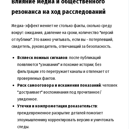
Влияние медиа и общественного
резонанса на ход расследований
Медиа-эффект меняет не столько факты, сколько среду
вокруг: ожидания, давление на сроки, количество "версий
от публики". Это важно учитывать, если вы - потерпевший,
свидетель, руководитель, отвечающий за безопасность.
Всплеск ложных сигналов
: после публикаций
появляются "узнавания" и похожие истории; без
фильтрации это перегружает каналы и отвлекает от
проверяемых фактов.
Риск самооговора и искажения показаний
: человек
"достраивает" воспоминания под прочитанное/
увиденное.
Утечки и компрометация доказательств
:
преждевременное раскрытие деталей помогает
злоумышленнику корректировать версию и уничтожать
следы.