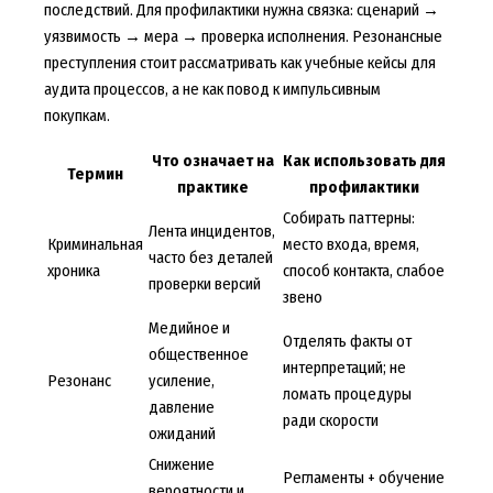
последствий. Для профилактики нужна связка: сценарий →
уязвимость → мера → проверка исполнения. Резонансные
преступления стоит рассматривать как учебные кейсы для
аудита процессов, а не как повод к импульсивным
покупкам.
Что означает на
Как использовать для
Термин
практике
профилактики
Собирать паттерны:
Лента инцидентов,
Криминальная
место входа, время,
часто без деталей
хроника
способ контакта, слабое
проверки версий
звено
Медийное и
Отделять факты от
общественное
интерпретаций; не
Резонанс
усиление,
ломать процедуры
давление
ради скорости
ожиданий
Снижение
Регламенты + обучение
вероятности и