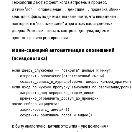
Технологии дают эффект, когда встроены в процесс:
датчик/лог → оповещение → действие → проверка. Мини-
кейс для офиса/подъезда: вы замечаете, что инциденты
повторяются "на стыке смен" и при открытых служебных
дверях. Решение - связать контроль доступа, видео и
простое правило реагирования.
Мини-сценарий автоматизации оповещений
(псевдологика)
если дверь_служебная == "открыта" дольше N минут:

    отправить_оповещение(ответственный_смены)

    создать_запись_в_журнале(время, дверь, камера_фрагмент)
если вход_по_чужому_пропуску (аномалия по расписанию/роли):
    запросить_подтверждение_вторым_лицом

    временно_ограничить_доступ_до_проверки

после любого инцидента:

    зафиксировать_таймлайн()

В быту аналогично: датчик открытия + уведомления +