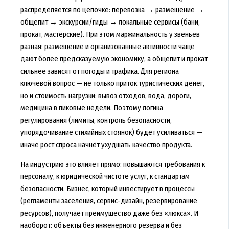
распределяется по цепочке: перевозка → размещение →
общепит → экскурсии/гиды → локальные сервисы (бани,
прокат, мастерские). При этом маржинальность у звеньев
разная: размещение и организованные активности чаще
дают более предсказуемую экономику, а общепит и прокат
сильнее зависят от погоды и трафика. Для региона
ключевой вопрос — не только приток туристических денег,
но и стоимость нагрузки: вывоз отходов, вода, дороги,
медицина в пиковые недели. Поэтому логика
регулирования (лимиты, контроль безопасности,
упорядочивание стихийных стоянок) будет усиливаться —
иначе рост спроса начнёт ухудшать качество продукта.
На индустрию это влияет прямо: повышаются требования к
персоналу, к юридической чистоте услуг, к стандартам
безопасности. Бизнес, который инвестирует в процессы
(регламенты заселения, сервис-дизайн, резервирование
ресурсов), получает преимущество даже без «люкса». И
наоборот: объекты без инженерного резерва и без