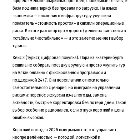
эффект: меньше аварийных простоев, стабильные отзывы, и
база подняла тариф без провала по загрузке. На языке
экономики — вложения в инфраструктуру улучшили
показатель «стоимость простоя» и снизили операционные
риски. В итоге разговор про «дорого/дёшево» сместился в
«стабильно/нестабильно» — и это заметно меняет выбор
туриста.
Кейс 3 (турист, цифровая покупка). Пара из Екатеринбурга
решила не собирать поездку вручную и просто «купить тур
на Алтай онлайн» с фиксированной программой и
поддержкой 24/7. Они переплатили относительно
самостоятельного сценария, но выиграли на управлении
рисками: перенос экскурсии из‑за погоды, замена
активности, быстрые корректировки без потери дней. Такой
выбор особенно рационален, если отпуск короткий и цена
ошибки высокая.
Короткий вывод: в 2026 выигрывают те, кто управляет
неопределённостью — погодой, логистикой и