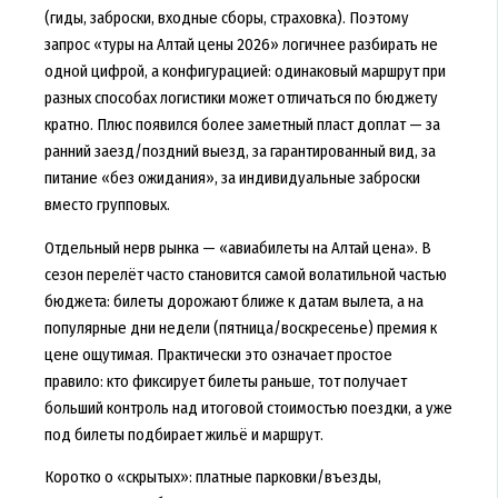
(гиды, заброски, входные сборы, страховка). Поэтому
запрос «туры на Алтай цены 2026» логичнее разбирать не
одной цифрой, а конфигурацией: одинаковый маршрут при
разных способах логистики может отличаться по бюджету
кратно. Плюс появился более заметный пласт доплат — за
ранний заезд/поздний выезд, за гарантированный вид, за
питание «без ожидания», за индивидуальные заброски
вместо групповых.
Отдельный нерв рынка — «авиабилеты на Алтай цена». В
сезон перелёт часто становится самой волатильной частью
бюджета: билеты дорожают ближе к датам вылета, а на
популярные дни недели (пятница/воскресенье) премия к
цене ощутимая. Практически это означает простое
правило: кто фиксирует билеты раньше, тот получает
больший контроль над итоговой стоимостью поездки, а уже
под билеты подбирает жильё и маршрут.
Коротко о «скрытых»: платные парковки/въезды,