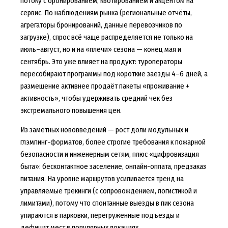
потоку с бронированием, квотированием и акцентом на
сервис. По наблюдениям рынка (региональные отчёты,
агрегаторы бронирований, данные перевозчиков по
загрузке), спрос всё чаще распределяется не только на
июль–август, но и на «плечи» сезона — конец мая и
сентябрь. Это уже влияет на продукт: туроператоры
пересобирают программы под короткие заезды 4–6 дней, а
размещение активнее продаёт пакеты «проживание +
активность», чтобы удерживать средний чек без
экстремального повышения цен.
Из заметных нововведений — рост доли модульных и
глэмпинг-форматов, более строгие требования к пожарной
безопасности и инженерным сетям, плюс «цифровизация
быта»: бесконтактное заселение, онлайн-оплата, предзаказ
питания. На уровне маршрутов усиливается тренд на
управляемые трекинги (с сопровождением, логистикой и
лимитами), потому что спонтанные выезды в пик сезона
упираются в парковки, перегруженные подъезды и
дефицит мест в популярных локациях.