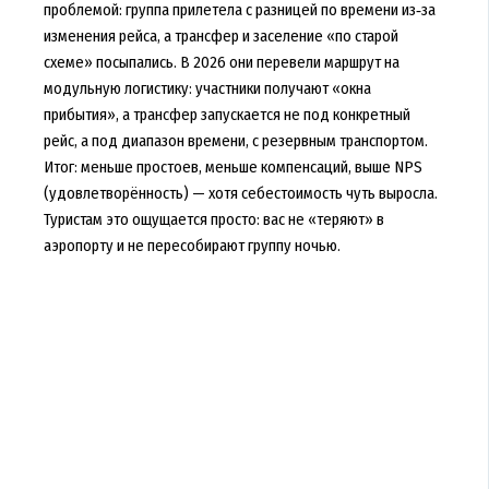
проблемой: группа прилетела с разницей по времени из‑за
изменения рейса, а трансфер и заселение «по старой
схеме» посыпались. В 2026 они перевели маршрут на
модульную логистику: участники получают «окна
прибытия», а трансфер запускается не под конкретный
рейс, а под диапазон времени, с резервным транспортом.
Итог: меньше простоев, меньше компенсаций, выше NPS
(удовлетворённость) — хотя себестоимость чуть выросла.
Туристам это ощущается просто: вас не «теряют» в
аэропорту и не пересобирают группу ночью.