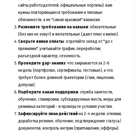
сайты работодателей, официальные порталы): вам
нужны повторяющиеся требования и типовые
обязанности, а не "самая красивая" вакансия.
Разложите требования на навыки
: обязательные
(без них не зовут) и желательные (дают плюс к вилке).
Сверьте вилки оплаты
: отделяйте оклад от "до с
премиями", учитывайте график, переработки,
разъездной характер, сезонность.
Проведите gap-анализ
: что закрывается за 2-6
недель (портфолио, сертификаты, тестовые), а что
требует более длинной траектории (стаж, лицензии,
допуски).
Подберите канал поддержки
: служба занятости,
обучение, стажировки, субсидируемые места, меры для
уязвимых категорий - и проверьте условия участия.
Зафиксируйте план действий
на 2-4 недели: отклики,
доработка резюме, обучение, подтверждение статуса/
документов, контроль метрик (приглашения, офферы).