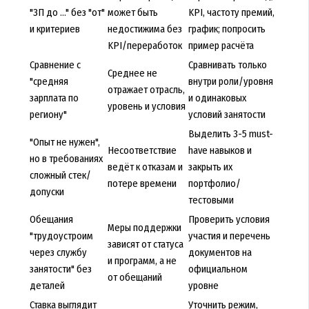
"ЗП до ..." без "от"
может быть
KPI, частоту премий,
и критериев
недостижима без
график; попросить
KPI/переработок
пример расчёта
Сравнение с
Сравнивать только
Среднее не
"средняя
внутри роли/уровня
отражает отрасль,
зарплата по
и одинаковых
уровень и условия
региону"
условий занятости
Выделить 3-5 must-
"Опыт не нужен",
Несоответствие
have навыков и
но в требованиях
ведёт к отказам и
закрыть их
сложный стек/
потере времени
портфолио/
допуски
тестовыми
Обещания
Проверить условия
Меры поддержки
"трудоустроим
участия и перечень
зависят от статуса
через службу
документов на
и программ, а не
занятости" без
официальном
от обещаний
деталей
уровне
Ставка выглядит
Уточнить режим,