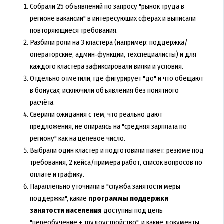
Собрали 25 объявлений по запросу "рынок труда в
регионе вакансии" в интересующих сферах и выписали
повторяющиеся требования.
Разбили роли на 3 кластера (например: поддержка/
операторские, админ‑функции, техспециалисты) и для
каждого кластера зафиксировали вилки и условия.
Отдельно отметили, где фигурирует "до" и что обещают
в бонусах; исключили объявления без понятного
расчёта.
Сверили ожидания с тем, что реально дают
предложения, не опираясь на "средняя зарплата по
региону" как на целевое число.
Выбрали один кластер и подготовили пакет: резюме под
требования, 2 кейса/примера работ, список вопросов по
оплате и графику.
Параллельно уточнили в "служба занятости меры
поддержки", какие
программы поддержки
занятости населения
доступны под цель
"переобучение + трудоустройство", и какие документы