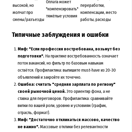
Оплата может
высокой, но
переработки,
"компенсировать"
молчат про
компенсации, место
тяжёлые условия
смены/разъезды
работы, расходы
Типичные заблуждения и ошибки
Миф: "Если профессия востребована, возьмут без
подготовки".
На практике востребованность означает
поток вакансий, но фильтр по базовым навыкам
остаётся. Профилактика: выпишите must-have из 20-30
объявлений и закройте их точечно.
Ошибка: считать "средняя зарплата по региону"
своей рыночной ценой.
Это ориентир фона, а не
ставка для переговоров. Профилактика: сравнивайте
вилки по вашей роли, уровню и условиям (график,
отрасль, формат).
Миф: "Достаточно откликаться массово, качество
не важно".
Массовые отклики без релевантности