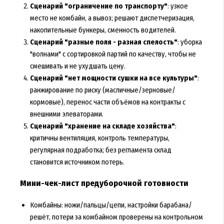
Сценарий "ограничение по транспорту"
: узкое
место не комбайн, а вывоз; решают диспетчеризация,
накопительные бункеры, сменность водителей.
Сценарий "разные поля - разная спелость"
: уборка
"волнами" с сортировкой партий по качеству, чтобы не
смешивать и не ухудшать цену.
Сценарий "нет мощности сушки на все культуры"
:
ранжирование по риску (масличные/зерновые/
кормовые), перенос части объёмов на контракты с
внешними элеваторами.
Сценарий "хранение на складе хозяйства"
:
критичны вентиляция, контроль температуры,
регулярная подработка; без регламента склад
становится источником потерь.
Мини-чек-лист предуборочной готовности
Комбайны: ножи/пальцы/цепи, настройки барабана/
решёт, потери за комбайном проверены на контрольном