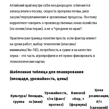
Алтайский край внутри себя неоднороден: отличаются
запасы влаги к посеву, скорость прогрева почвы, риск
засухи/переувлажнения и эрозионные процессы. Поэтому
корректнее говорить о производственных зонах хозяйства
(по полям/кластерам), а не о "среднем по краю".
Практическая граница понятия проста: если фактор влияет
на сроки работ, выбор технологии (классика/
минималка/No-Till), потребность в сушке и на качество
зерна - это часть агропрофиля и её нужно фиксировать в
технологических картах.
Шаблонная таблица для планирования
(площади, урожайность, цены)
Цена
Урожайность,
Валовой
Культура/
Площадь,
реализации
т/га (факт/
сбор, т
группа
га (план)
₽/т
прогноз)
(формула)
(сценарий)