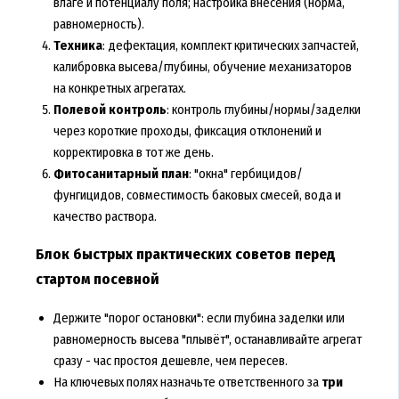
влаге и потенциалу поля; настройка внесения (норма,
равномерность).
Техника
: дефектация, комплект критических запчастей,
калибровка высева/глубины, обучение механизаторов
на конкретных агрегатах.
Полевой контроль
: контроль глубины/нормы/заделки
через короткие проходы, фиксация отклонений и
корректировка в тот же день.
Фитосанитарный план
: "окна" гербицидов/
фунгицидов, совместимость баковых смесей, вода и
качество раствора.
Блок быстрых практических советов перед
стартом посевной
Держите "порог остановки": если глубина заделки или
равномерность высева "плывёт", останавливайте агрегат
сразу - час простоя дешевле, чем пересев.
На ключевых полях назначьте ответственного за
три