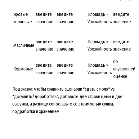
Яровые
введите
введите
Площадь ×
введите
зерновые
значение
значение
Урожайность
значение
введите
введите
Площадь ×
введите
Масличные
значение
значение
Урожайность
значение
по
введите
введите
Площадь ×
Кормовые
внутренней
значение
значение
Урожайность
оценке
Подсказка: чтобы сравнить сценарии "сдать с поля" vs
"досушить/доработать", добавьте две строки цены и две
выручки, а разницу сопоставьте со стоимостью сушки,
подработки и хранением.