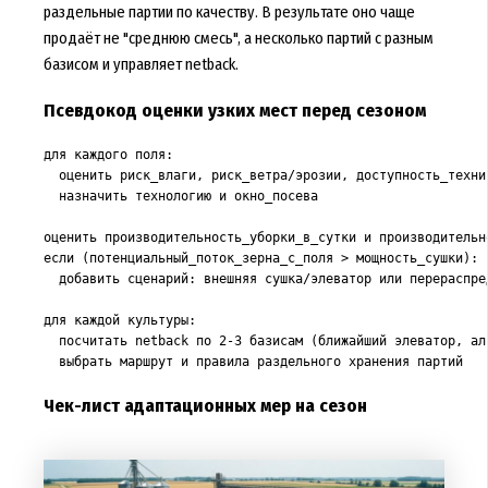
раздельные партии по качеству. В результате оно чаще
продаёт не "среднюю смесь", а несколько партий с разным
базисом и управляет netback.
Псевдокод оценки узких мест перед сезоном
для каждого поля:

  оценить риск_влаги, риск_ветра/эрозии, доступность_техник
  назначить технологию и окно_посева

оценить производительность_уборки_в_сутки и производительно
если (потенциальный_поток_зерна_с_поля > мощность_сушки):

  добавить сценарий: внешняя сушка/элеватор или перераспред
для каждой культуры:

  посчитать netback по 2-3 базисам (ближайший элеватор, ал
Чек-лист адаптационных мер на сезон