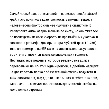
Самый частый запрос читателей — происшествия Алтайский
край, и это понятно: в крае плотность движения выше, а
человеческий фактор сильнее «шумит» в статистике. В
Республике Алтай аварий меньше по числу, но они тяжелее
по последствиям из‑за скорости на протяжённых участках и
сложности рельефа. Для ориентира: Чуйский тракт (Р‑256)
тянется примерно на 953 км, и на длинных плечах усталость
водителя становится таким же риском, как и гололёд.
Нестандартное решение, которое реально внедряют
перевозчики: не «гнать» одним рейсом, а дробить маршрут
на два коротких плеча с обязательной сменой водителя и
тайм‑слотами отдыха; да, это плюс 6–10% к себестоимости,
зато заметно снижает вероятность критической ошибки на
монотонных отрезках.