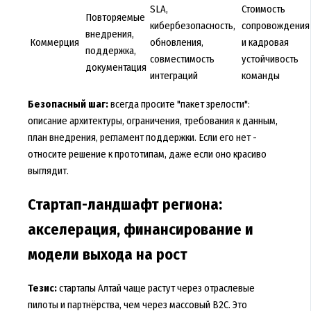
SLA,
Стоимость
Повторяемые
кибербезопасность,
сопровождения
внедрения,
Коммерция
обновления,
и кадровая
поддержка,
совместимость
устойчивость
документация
интеграций
команды
Безопасный шаг:
всегда просите "пакет зрелости":
описание архитектуры, ограничения, требования к данным,
план внедрения, регламент поддержки. Если его нет -
относите решение к прототипам, даже если оно красиво
выглядит.
Стартап-ландшафт региона:
акселерация, финансирование и
модели выхода на рост
Тезис:
стартапы Алтай чаще растут через отраслевые
пилоты и партнёрства, чем через массовый B2C. Это