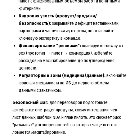
пилот с фиксированным объёмом работ и понятными
критериями.
Кадровая узость (продукт/продажи/
безопасность):
закрывайте дефицит наставниками,
партнёрами и частичным аутсорсом, но оставляйте
ключевую экспертизу в команде.
Финансирование "рывками":
планируйте runway от
вех (прототип → пилот → коммерция), избегайте
расходов на масштабирование до подтверждения
ценности.
Регуляторные зоны (медицина/данные):
включайте
юриста и специалиста по ИБ до первого обмена
данными с заказчиком.
Безопасный шаг:
для переговоров подготовьте
артефакты: one-pager продукта, схему интеграции, чек-
лист данных, шаблон NDA и план пилота. Это снижает риск
"размытых" договорённостей, на которых чаще всего и
ломается масштабирование.