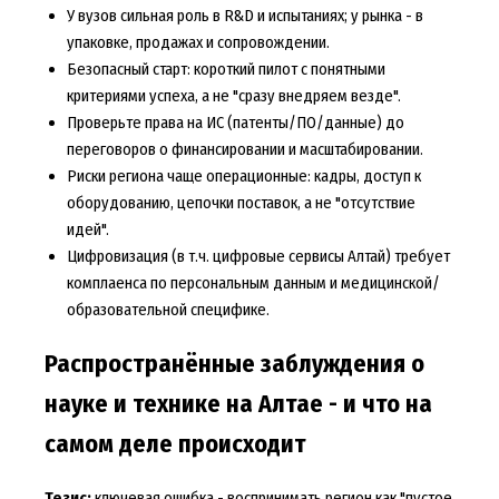
У вузов сильная роль в R&D и испытаниях; у рынка - в
упаковке, продажах и сопровождении.
Безопасный старт: короткий пилот с понятными
критериями успеха, а не "сразу внедряем везде".
Проверьте права на ИС (патенты/ПО/данные) до
переговоров о финансировании и масштабировании.
Риски региона чаще операционные: кадры, доступ к
оборудованию, цепочки поставок, а не "отсутствие
идей".
Цифровизация (в т.ч. цифровые сервисы Алтай) требует
комплаенса по персональным данным и медицинской/
образовательной специфике.
Распространённые заблуждения о
науке и технике на Алтае - и что на
самом деле происходит
Тезис:
ключевая ошибка - воспринимать регион как "пустое