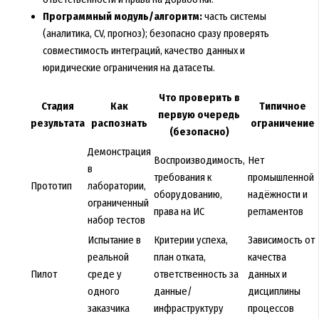
Программный модуль/алгоритм:
часть системы
(аналитика, CV, прогноз); безопасно сразу проверять
совместимость интеграций, качество данных и
юридические ограничения на датасеты.
Что проверить в
Стадия
Как
Типичное
первую очередь
результата
распознать
ограничение
(безопасно)
Демонстрация
Воспроизводимость,
Нет
в
требования к
промышленной
Прототип
лаборатории,
оборудованию,
надёжности и
ограниченный
права на ИС
регламентов
набор тестов
Испытание в
Критерии успеха,
Зависимость от
реальной
план отката,
качества
Пилот
среде у
ответственность за
данных и
одного
данные/
дисциплины
заказчика
инфраструктуру
процессов