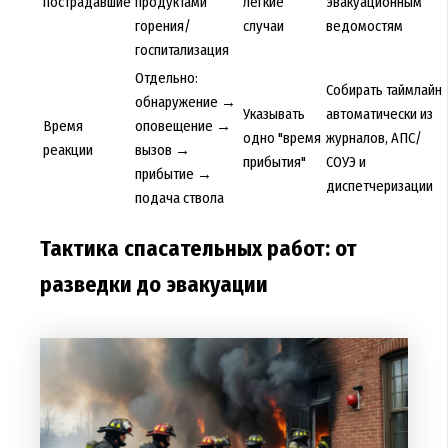
пострадавшие
продуктами
легкие
эвакуационным
горения/
случаи
ведомостям
госпитализация
Отдельно:
Собирать таймлайн
обнаружение →
Указывать
автоматически из
Время
оповещение →
одно "время
журналов, АПС/
реакции
вызов →
прибытия"
СОУЭ и
прибытие →
диспетчеризации
подача ствола
Тактика спасательных работ: от
разведки до эвакуации