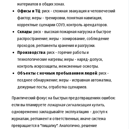
материалов в общих зонах.
Офисы и ТЦ
: риск - сложная эвакуация и человеческий
фактор; меры - тренировки, понятная навигация,
корректные сценарии СОУЭ, контроль арендаторов.
Склады
: риск - высокая пожарная нагрузка и быстрое
распространение; меры - зонирование, соблюдение
проходов, регламенты хранения и разгрузки.
Производства
: риск - горячие работы и
технологические нагревы; меры - наряд-допуск,
контроль искрозащиты, межсменные осмотры.
Объекты с ночным пребыванием людей
: риск -
позднее обнаружение; меры - исправная автоматика,
дежурные посты, отработка сценариев.
Практический фокус на быстрых предотвращениях ошибок:
если вы планируете
пожарная сигнализация купить
,
одновременно закладывайте эксплуатацию - доступ к
журналам, регламент и ответственных, иначе система
превращается в "пищалку". Аналогично, решение