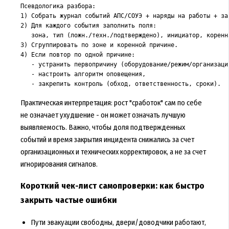
Псевдологика разбора:

1) Собрать журнал событий АПС/СОУЭ + наряды на работы + зап
2) Для каждого события заполнить поля:

   зона, тип (ложн./техн./подтверждено), инициатор, коренн
3) Сгруппировать по зоне и коренной причине.

4) Если повтор по одной причине:

   - устранить первопричину (оборудование/режим/организация
   - настроить алгоритм оповещения,

Практическая интерпретация: рост "сработок" сам по себе
не означает ухудшение - он может означать лучшую
выявляемость. Важно, чтобы доля подтвержденных
событий и время закрытия инцидента снижались за счет
организационных и технических корректировок, а не за счет
игнорирования сигналов.
Короткий чек-лист самопроверки: как быстро
закрыть частые ошибки
Пути эвакуации свободны, двери/доводчики работают,