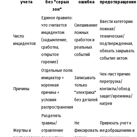
учета
без "серых
ошибка
предотвращение
зон"
Единое правило:
Ввести категории:
что считается
Смешивание
ложная/
инцидентом
ложных
Число
техническая/
(задымление,
сработок и
инцидентов
подтвержденная,
сработка,
реальных
обязать закрывать
открытое
событий
событие актом
горение)
Отдельные поля:
Чек-лист причин:
инициатор +
Записывать
перегрузка/
коренная
только
Причины
контакты/обход
причина +
"электрика"
защит/времянка/
условия
без деталей
нагрев
распространения
Разделять
травмы/
Не
Привязать учет к
Жертвы и
отравление
фиксировать
медобращениям и