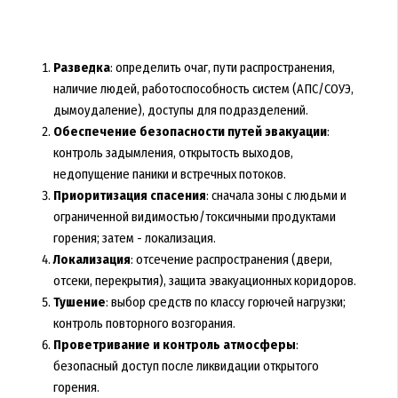
Разведка
: определить очаг, пути распространения,
наличие людей, работоспособность систем (АПС/СОУЭ,
дымоудаление), доступы для подразделений.
Обеспечение безопасности путей эвакуации
:
контроль задымления, открытость выходов,
недопущение паники и встречных потоков.
Приоритизация спасения
: сначала зоны с людьми и
ограниченной видимостью/токсичными продуктами
горения; затем - локализация.
Локализация
: отсечение распространения (двери,
отсеки, перекрытия), защита эвакуационных коридоров.
Тушение
: выбор средств по классу горючей нагрузки;
контроль повторного возгорания.
Проветривание и контроль атмосферы
:
безопасный доступ после ликвидации открытого
горения.