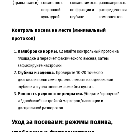
(травы, смеси)
совместно с
совместимость
равномерность
покровной
по фракции и
распределения
культурой
глубине
компонентов
Контроль посева на месте (минимальный
протокол)
Калибровка нормы.
Сделайте контрольный прогон на
площадке и пересчёт фактического высева, затем
зафиксируйте настройки.
Глубина и заделка.
Проверьте 10-20 точек по
диагонали поля: семя должно лежать на одинаковой
глубине и в уплотнённом ложе без пустот.
Ровность рядков и перекрытия.
Уберите "пропуски"
и "двойники" настройкой маркеров/навигации и
дисциплиной разворотов.
Уход за посевами: режимы полива,