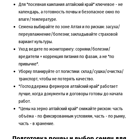
Для "посевная кампания алтайский край" ключевое - не
календарь, а готовность почвы и безопасное окно по
влаге/температуре.
Семена выбирайте по зоне Алтая и по рискам: засуха/
переувлажнение/болезни; закладывайте страховой
вариант культуры.
Уход ведите по мониторингу: сорняки/болезни/
вредители + коррекция питания по фазам, а не "по
привычке".
Уборку планируйте от логистики: склад/сушка/очистка/
транспорт, чтобы не потерять качество.
"Господдержка фермеров алтайский край" работает
лучше, когда документы и договоры готовы до начала
работ.
"Цены на зерно алтайский край" снижайте риском: часть
объёма - по фиксированным условиям, часть - по рынку,
часть - в хранение.
Подготовка почвы и выбор семян для