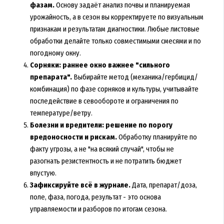
фазам.
Основу задаёт анализ почвы и планируемая
урожайность, а в сезон вы корректируете по визуальным
признакам и результатам диагностики. Любые листовые
обработки делайте только совместимыми смесями и по
погодному окну.
Сорняки: раннее окно важнее "сильного
препарата".
Выбирайте метод (механика/гербицид/
комбинация) по фазе сорняков и культуры, учитывайте
последействие в севообороте и ограничения по
температуре/ветру.
Болезни и вредители: решение по порогу
вредоносности и рискам.
Обработку планируйте по
факту угрозы, а не "на всякий случай", чтобы не
разогнать резистентность и не потратить бюджет
впустую.
Зафиксируйте всё в журнале.
Дата, препарат/доза,
поле, фаза, погода, результат - это основа
управляемости и разборов по итогам сезона.