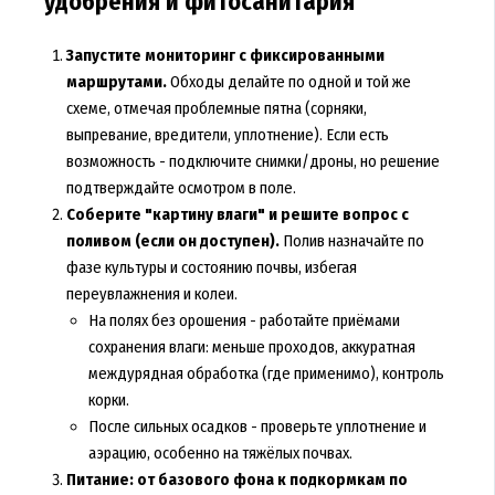
удобрения и фитосанитария
Запустите мониторинг с фиксированными
маршрутами.
Обходы делайте по одной и той же
схеме, отмечая проблемные пятна (сорняки,
выпревание, вредители, уплотнение). Если есть
возможность - подключите снимки/дроны, но решение
подтверждайте осмотром в поле.
Соберите "картину влаги" и решите вопрос с
поливом (если он доступен).
Полив назначайте по
фазе культуры и состоянию почвы, избегая
переувлажнения и колеи.
На полях без орошения - работайте приёмами
сохранения влаги: меньше проходов, аккуратная
междурядная обработка (где применимо), контроль
корки.
После сильных осадков - проверьте уплотнение и
аэрацию, особенно на тяжёлых почвах.
Питание: от базового фона к подкормкам по