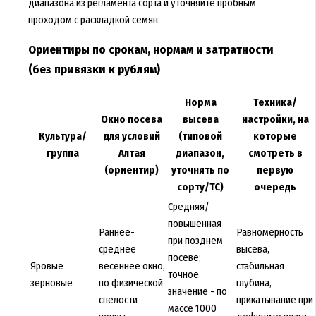
диапазона из регламента сорта и уточняйте пробным
проходом с раскладкой семян.
Ориентиры по срокам, нормам и затратности
(без привязки к рублям)
Норма
Техника/
Окно посева
высева
настройки, на
Культура/
для условий
(типовой
которые
группа
Алтая
диапазон,
смотреть в
(ориентир)
уточнять по
первую
сорту/ТС)
очередь
Средняя/
повышенная
Раннее-
Равномерность
при позднем
среднее
высева,
посеве;
Яровые
весеннее окно,
стабильная
точное
зерновые
по физической
глубина,
значение - по
спелости
прикатывание при
массе 1000