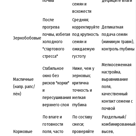
почвы
дефиците влаги
семян и
всхожести
После
Средняя;
прогрева
корректируйте
Деликатная
почвы, избегая
под крупность
подача семян
Зернобобовые
холодного
семян и
(минимум травм),
"стартового
ожидаемую
контроль глубины
стресса"
густоту
Мелкосеменная
Стабильное
Ниже, чем у
настройка,
окно без
зерновых;
Масличные
выравнивание
рисков "корки"
критична
(напр. рапс/
поля,
и
точность и
лён)
качественный
пересушивания
мелкая
контакт семени с
верхнего слоя
глубина
почвой
По влаге и
По составу
Раздельный/
готовности
смеси;
комбинированный
Кормовые
поля, часто
проверяйте
высев,