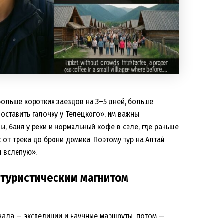
больше коротких заездов на 3–5 дней, больше
поставить галочку у Телецкого», им важны
ы, баня у реки и нормальный кофе в селе, где раньше
 от трека до брони домика. Поэтому тур на Алтай
м вслепую».
л туристическим магнитом
чала — экспедиции и научные маршруты, потом —