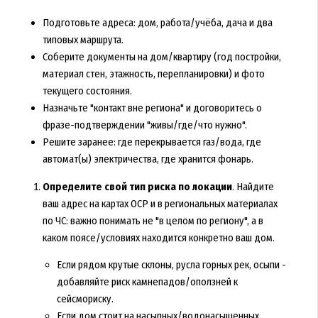
Подготовьте адреса: дом, работа/учёба, дача и два
типовых маршрута.
Соберите документы на дом/квартиру (год постройки,
материал стен, этажность, перепланировки) и фото
текущего состояния.
Назначьте "контакт вне региона" и договоритесь о
фразе-подтверждении "живы/где/что нужно".
Решите заранее: где перекрывается газ/вода, где
автомат(ы) электричества, где хранится фонарь.
Определите свой тип риска по локации
. Найдите
ваш адрес на картах ОСР и в региональных материалах
по ЧС: важно понимать не "в целом по региону", а в
каком поясе/условиях находится конкретно ваш дом.
Если рядом крутые склоны, русла горных рек, осыпи -
добавляйте риск камнепадов/оползней к
сейсмориску.
Если дом стоит на насыпных/водонасыщенных