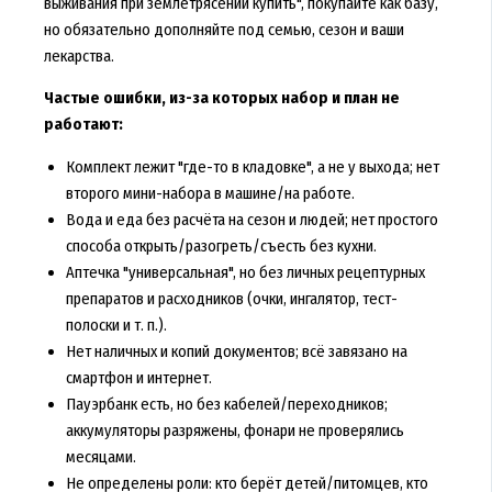
выживания при землетрясении купить", покупайте как базу,
но обязательно дополняйте под семью, сезон и ваши
лекарства.
Частые ошибки, из-за которых набор и план не
работают:
Комплект лежит "где-то в кладовке", а не у выхода; нет
второго мини-набора в машине/на работе.
Вода и еда без расчёта на сезон и людей; нет простого
способа открыть/разогреть/съесть без кухни.
Аптечка "универсальная", но без личных рецептурных
препаратов и расходников (очки, ингалятор, тест-
полоски и т. п.).
Нет наличных и копий документов; всё завязано на
смартфон и интернет.
Пауэрбанк есть, но без кабелей/переходников;
аккумуляторы разряжены, фонари не проверялись
месяцами.
Не определены роли: кто берёт детей/питомцев, кто