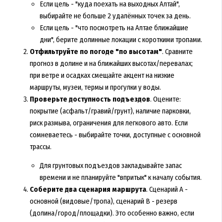
Если цель - "куда поехать на выходных Алтай",
выбирайте не больше 2 удалённых точек за день.
Если цель - "что посмотреть на Алтае ближайшие
дни", берите долинные локации с короткими тропами.
Отфильтруйте по погоде "по высотам"
. Сравните
прогноз в долине и на ближайших высотах/перевалах;
при ветре и осадках смещайте акцент на низкие
маршруты, музеи, термы и прогулки у воды.
Проверьте доступность подъездов
. Оцените:
покрытие (асфальт/гравий/грунт), наличие парковки,
риск размыва, ограничения для легкового авто. Если
сомневаетесь - выбирайте точки, доступные с основной
трассы.
Для грунтовых подъездов закладывайте запас
времени и не планируйте "впритык" к началу события.
Соберите два сценария маршрута
. Сценарий A -
основной (видовые/тропа), сценарий B - резерв
(долина/город/площадки). Это особенно важно, если