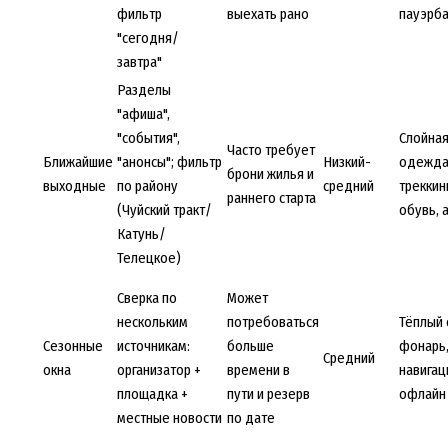
фильтр
выехать рано
пауэрба
"сегодня/
завтра"
Разделы
"афиша",
"события",
Слойна
Часто требует
Ближайшие
"анонсы"; фильтр
Низкий-
одежда
брони жилья и
выходные
по району
средний
треккин
раннего старта
(Чуйский тракт/
обувь, 
Катунь/
Телецкое)
Сверка по
Может
нескольким
потребоваться
Тёплый 
Сезонные
источникам:
больше
фонарь
Средний
окна
организатор +
времени в
навигац
площадка +
пути и резерв
офлайн
местные новости
по дате