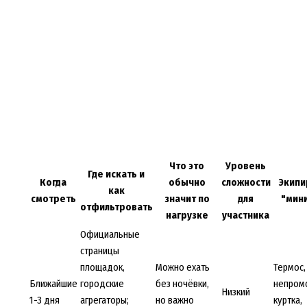
Что это
Уровень
Где искать и
Когда
обычно
сложности
Экипи
как
смотреть
значит по
для
"мин
отфильтровать
нагрузке
участника
Официальные
страницы
площадок,
Можно ехать
Термос,
Ближайшие
городские
без ночёвки,
непром
Низкий
1-3 дня
агрегаторы;
но важно
куртка,