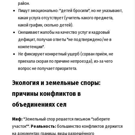
район.
Пишут эмоционально: "детей бросили", но не указывают,
какая услуга отсутствует (учитель какого предмета,
какой график, сколько детей).
Смешивают жалобы на качество услуг и кадровый
дефицит, получая ответы "не подтверждено/не в
компетенции".
Не фиксируют конкретный ущерб (сорван приём, не
приехала скорая по причине непроезда), из‑за чего
вопрос не получает приоритета.
Экология и земельные споры:
причины конфликтов в
объединениях сел
Миф:
"Земельный спор решается письмом "заберите
участок"".
Реальность:
большинство конфликтов держится
на документах: границы, виды разрешённого