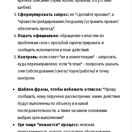
краткое описание (лужи, колеи, провалы, отсутствие
щебня).
Сформулировать запрос:
не "сделайте красиво", а
"провести грейдирование/подсыпку/устранить провал/
обеспечить проезд".
Подать официально:
обращение к властям по
проблемам села с просьбой зарегистрировать и
сообщить исполнителя и план действий.
Контроль:
если ответ "не в компетенции" - запросить,
куда перенаправлено; если "в план" - попросить указать
этап (обследование/смета/торги/работы) и точку
контроля.
Шаблон фразы, чтобы избежать отписок:
"Прошу
сообщить, кому поручено рассмотрение, какие действия
будут выполнены по объекту и в какой
последовательности, а также на каком основании
выбран срок выполнения".
Где чаще "ломается" процесс:
неясная
принадлежность дороги, отсутствие обследования,