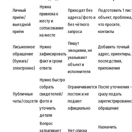
Нужна
Личный
Приходят без
Подготовить 1 лист
привязка к
приём/
адреса/фото и
объект, проблема,
месту и
выездной
без чёткого
что просите,
согласование
приём
запроса
контакты
на месте
Пишут
Письменное
Нужно
Добавить точный
эмоциями, не
обращение
зафиксировать
адрес, ориентиры,
указывают
(бумага/
факт и сроки
последствия,
объект и
электронно)
ответа
приложения
исполнителя
Нужно быстро
собрать
Ограничиваются
После уточнения -
Публичные
свидетелей/
постом и не
сразу подать
чаты/соцсети
фото и
подают
зарегистрированн
уточнить
официально
обращение
детали
Вопрос
Назначить
затрагивает
Нет списка