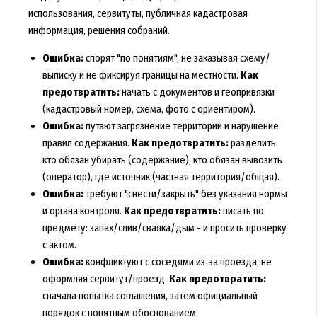
использования, сервитуты, публичная кадастровая
информация, решения собраний.
Ошибка:
спорят "по понятиям", не заказывая схему/
выписку и не фиксируя границы на местности.
Как
предотвратить:
начать с документов и геопривязки
(кадастровый номер, схема, фото с ориентиром).
Ошибка:
путают загрязнение территории и нарушение
правил содержания.
Как предотвратить:
разделить:
кто обязан убирать (содержание), кто обязан вывозить
(оператор), где источник (частная территория/общая).
Ошибка:
требуют "снести/закрыть" без указания нормы
и органа контроля.
Как предотвратить:
писать по
предмету: запах/слив/свалка/дым - и просить проверку
с актом.
Ошибка:
конфликтуют с соседями из‑за проезда, не
оформляя сервитут/проезд.
Как предотвратить:
сначала попытка соглашения, затем официальный
порядок с понятным обоснованием.