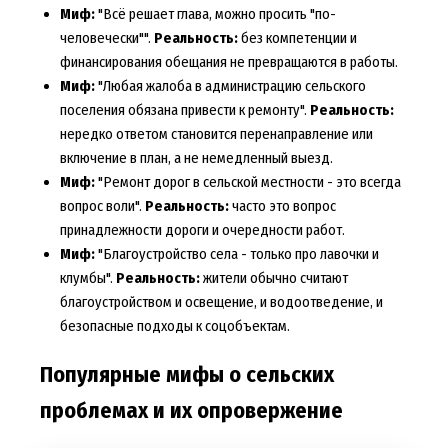
Миф:
"Всё решает глава, можно просить "по-
человечески"".
Реальность:
без компетенции и
финансирования обещания не превращаются в работы.
Миф:
"Любая жалоба в администрацию сельского
поселения обязана привести к ремонту".
Реальность:
нередко ответом становится перенаправление или
включение в план, а не немедленный выезд.
Миф:
"Ремонт дорог в сельской местности - это всегда
вопрос воли".
Реальность:
часто это вопрос
принадлежности дороги и очередности работ.
Миф:
"Благоустройство села - только про лавочки и
клумбы".
Реальность:
жители обычно считают
благоустройством и освещение, и водоотведение, и
безопасные подходы к соцобъектам.
Популярные мифы о сельских
проблемах и их опровержение