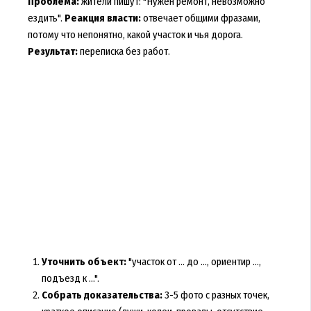
Проблема:
жители пишут: "Нужен ремонт, невозможно
ездить".
Реакция власти:
отвечает общими фразами,
потому что непонятно, какой участок и чья дорога.
Результат:
переписка без работ.
Уточнить объект:
"участок от ... до ..., ориентир ...,
подъезд к ...".
Собрать доказательства:
3-5 фото с разных точек,