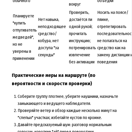
обычного
объедки
вокруг
Проверить,
Носить на поясе/
Планируете
Нет навыка,
достаётся ли
лямке,
"купить
неподходящее
одной рукой;
отрепетировать
отпугиватель
средство/
прочитать
последовательност
медведей",
кобура, нет
инструкцию;
не полагаться на
но не
доступа "за
потренировать
средство как на
уверены в
секунды"
извлечение
замену дистанции 
применении
без активации
поведения
Практические меры на маршруте (по
вероятности и скорости проверки)
Соберите группу плотнее, уберите наушники, назначьте
замыкающего и ведущего наблюдателя.
Проверяйте ветер и обзор каждые несколько минут на
"слепых" участках; избегайте кустов по кромке.
Давайте предсказуемый шум: разговор нормальным
голосом, короткие "эй" перед поворотами.