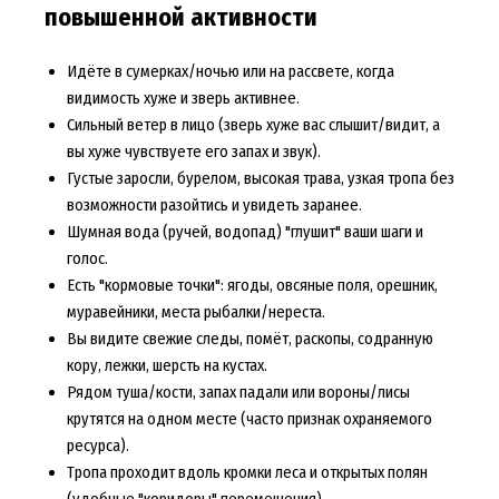
повышенной активности
Идёте в сумерках/ночью или на рассвете, когда
видимость хуже и зверь активнее.
Сильный ветер в лицо (зверь хуже вас слышит/видит, а
вы хуже чувствуете его запах и звук).
Густые заросли, бурелом, высокая трава, узкая тропа без
возможности разойтись и увидеть заранее.
Шумная вода (ручей, водопад) "глушит" ваши шаги и
голос.
Есть "кормовые точки": ягоды, овсяные поля, орешник,
муравейники, места рыбалки/нереста.
Вы видите свежие следы, помёт, раскопы, содранную
кору, лежки, шерсть на кустах.
Рядом туша/кости, запах падали или вороны/лисы
крутятся на одном месте (часто признак охраняемого
ресурса).
Тропа проходит вдоль кромки леса и открытых полян
(удобные "коридоры" перемещения).