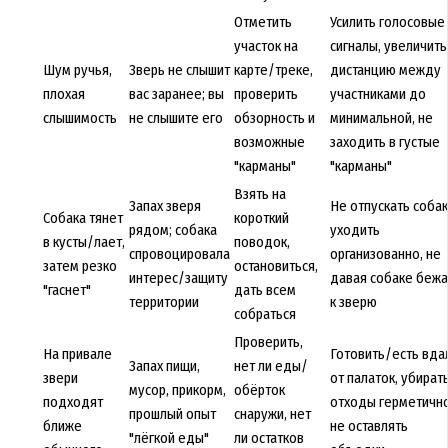
Отметить
Усилить голосовые
участок на
сигналы, увеличить
Шум ручья,
Зверь не слышит
карте/треке,
дистанцию между
плохая
вас заранее; вы
проверить
участниками до
слышимость
не слышите его
обзорность и
минимальной, не
возможные
заходить в густые
"карманы"
"карманы"
Взять на
Запах зверя
Не отпускать собак
Собака тянет
короткий
рядом; собака
уходить
в кусты/лает,
поводок,
спровоцировала
организованно, не
затем резко
остановиться,
интерес/защиту
давая собаке бежа
"гаснет"
дать всем
территории
к зверю
собраться
Проверить,
На привале
Готовить/есть вда
Запах пищи,
нет ли еды/
звери
от палаток, убират
мусор, прикорм,
обёрток
подходят
отходы герметично
прошлый опыт
снаружи, нет
ближе
не оставлять
"лёгкой еды"
ли остатков