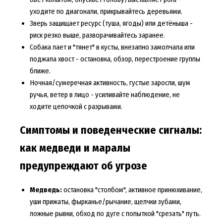
уходите по диагонали, прикрывайтесь деревьями.
Зверь защищает ресурс (туша, ягоды) или детёныша -
риск резко выше, разворачивайтесь заранее.
Собака лает и "тянет" в кусты, внезапно замолчала или
поджала хвост - остановка, обзор, перестроение группы
ближе.
Ночная/сумеречная активность, густые заросли, шум
ручья, ветер в лицо - усиливайте наблюдение, не
ходите цепочкой с разрывами.
Симптомы и поведенческие сигналы:
как медведи и маралы
предупреждают об угрозе
Медведь:
остановка "столбом", активное принюхивание,
уши прижаты, фырканье/рычание, щелчки зубами,
ложные рывки, обход по дуге с попыткой "срезать" путь.