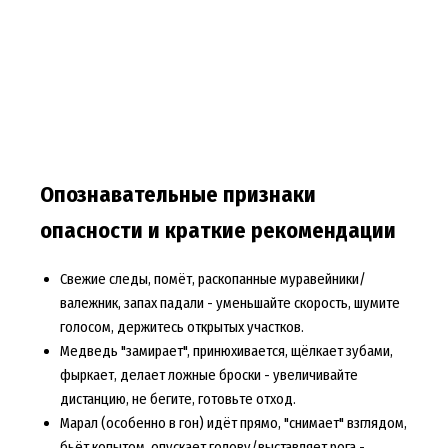
Опознавательные признаки
опасности и краткие рекомендации
Свежие следы, помёт, раскопанные муравейники/
валежник, запах падали - уменьшайте скорость, шумите
голосом, держитесь открытых участков.
Медведь "замирает", принюхивается, щёлкает зубами,
фыркает, делает ложные броски - увеличивайте
дистанцию, не бегите, готовьте отход.
Марал (особенно в гон) идёт прямо, "снимает" взглядом,
бьёт копытом, опускает голову/выставляет рога -