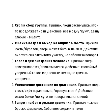
Стоп и сбор группы.
Признак: люди растянулись, кто-
то продолжает идти. Действие: все в одну "кучу", дети/
слабые - в центр.
Оценка ветра и выход на видимое место.
Признак:
кусты/бурелом, зверь может быть в 10-20 м. Действие:
сместиться к открытому участку, не забегая за поворот.
Голос и демонстрация человека.
Признак: зверь
прислушивается/принюхивается. Действие: спокойный
уверенный голос, медленные жесты, не кричать
истерично.
Увеличение дистанции по диагонали.
Признак: зверь
стоит/идёт параллельно, "прощупывает". Действие:
отход боком/по дуге, не поворачиваясь спиной.
Запрет на бег и резкие движения.
Признак: ложные
броски, фырканье. Действие: сохранить темп