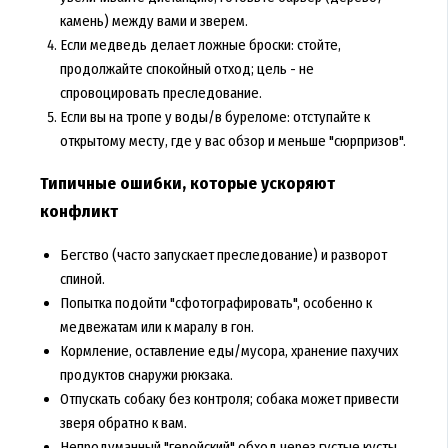
камень) между вами и зверем.
Если медведь делает ложные броски: стойте,
продолжайте спокойный отход; цель - не
спровоцировать преследование.
Если вы на тропе у воды/в буреломе: отступайте к
открытому месту, где у вас обзор и меньше "сюрпризов".
Типичные ошибки, которые ускоряют
конфликт
Бегство (часто запускает преследование) и разворот
спиной.
Попытка подойти "сфотографировать", особенно к
медвежатам или к маралу в гон.
Кормление, оставление еды/мусора, хранение пахучих
продуктов снаружи рюкзака.
Отпускать собаку без контроля; собака может привести
зверя обратно к вам.
Непродуманный "геройский" обход через густые кусты,