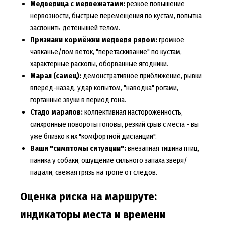
Медведица с медвежатами:
резкое повышение
нервозности, быстрые перемещения по кустам, попытка
заслонить детёнышей телом.
Признаки кормёжки медведя рядом:
громкое
чавканье/лом веток, "перетаскивание" по кустам,
характерные раскопы, оборванные ягодники.
Марал (самец):
демонстративное приближение, рывки
вперёд-назад, удар копытом, "наводка" рогами,
гортанные звуки в период гона.
Стадо маралов:
коллективная настороженность,
синхронные повороты головы, резкий срыв с места - вы
уже близко к их "комфортной дистанции".
Ваши "симптомы ситуации":
внезапная тишина птиц,
паника у собаки, ощущение сильного запаха зверя/
падали, свежая грязь на тропе от следов.
Оценка риска на маршруте:
индикаторы места и времени