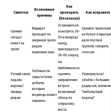
Как
Возможные
Симптом
проверить
Как исправить
причины
(безопасно)
Остановиться,
Маршрут
Сменить траектор
Свежие
осмотреть 30-
проходит по
на более открытую
следы/
50 м вперёд/
звериной тропе;
идти плотной
помёт на
назад,
рядом
группой, говорить
тропе
прислушаться
кормовая зона
голосом
30-60 секунд
Не
приближаться;
Поблизости
Резкий запах
оценить
Развернуться/
туша/остатки
падали,
направление
обойти с большим
добычи,
вороны/
ветра и
радиусом, исключи
которые
лисицы
возможный
"любопытный
медведь может
рядом
обход по
подход"
охранять
открытому
месту