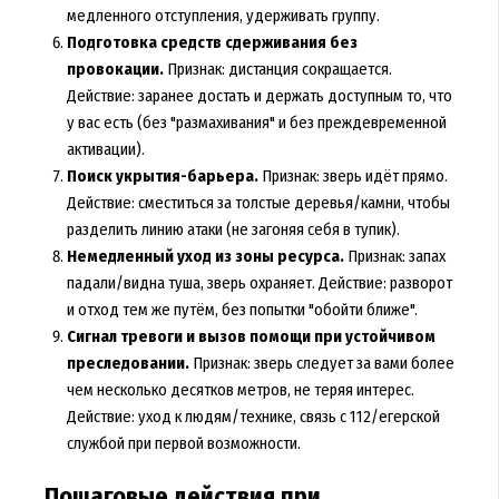
медленного отступления, удерживать группу.
Подготовка средств сдерживания без
провокации.
Признак: дистанция сокращается.
Действие: заранее достать и держать доступным то, что
у вас есть (без "размахивания" и без преждевременной
активации).
Поиск укрытия-барьера.
Признак: зверь идёт прямо.
Действие: сместиться за толстые деревья/камни, чтобы
разделить линию атаки (не загоняя себя в тупик).
Немедленный уход из зоны ресурса.
Признак: запах
падали/видна туша, зверь охраняет. Действие: разворот
и отход тем же путём, без попытки "обойти ближе".
Сигнал тревоги и вызов помощи при устойчивом
преследовании.
Признак: зверь следует за вами более
чем несколько десятков метров, не теряя интерес.
Действие: уход к людям/технике, связь с 112/егерской
службой при первой возможности.
Пошаговые действия при