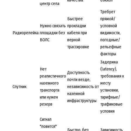
качества
бэкхол
центр села
Требует
Быстрее
прямой/
Нужно связать
прокладки
условной
Радиорелейка
площадки без
кабеля при
видимости,
ВОЛС
верной
погодные/
трассировке
рельефные
факторы
Задержка
Нет
(latency),
Доступность
реалистичного
требования к
почти везде,
наземного
месту
Спутник
независимость от
транспорта
установки,
наземной
или нужен
тарифные/
инфраструктуры
резерв
трафиковые
условия
Сигнал
"ловится"
Быстро, без
Зависимость