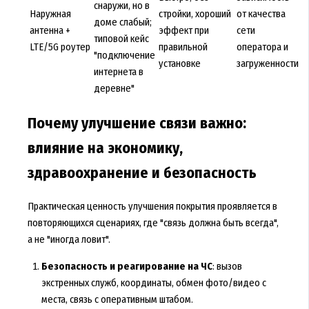
снаружи, но в
Наружная
стройки, хороший
от качества
доме слабый;
антенна +
эффект при
сети
типовой кейс
LTE/5G роутер
правильной
оператора и
"подключение
установке
загруженности
интернета в
деревне"
Почему улучшение связи важно:
влияние на экономику,
здравоохранение и безопасность
Практическая ценность улучшения покрытия проявляется в
повторяющихся сценариях, где "связь должна быть всегда",
а не "иногда ловит".
Безопасность и реагирование на ЧС
: вызов
экстренных служб, координаты, обмен фото/видео с
места, связь с оперативным штабом.