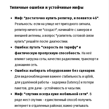
Типичные ошибки и устойчивые мифы
Миф: "достаточно купить репитер, и появится 4G"
.
Реальность: если на улице нет пригодного сигнала,
репитер ничего не "создаст"; начинайте с замеров и
внешней антенны, а вопрос "усилитель сотовой связи
купить" решайте после диагностики.
Ошибка: путать "скорость по тарифу" и
фактическую пропускную способность
. На неё
влияют загрузка соты, качество радиолинии, транспорт и
домашняя сеть.
Ошибка: выбирать оборудование без сценария
.
Для видеонаблюдения важнее стабильность и uplink,
для удалённой работы - задержка (latency) и потери
пакетов, для дачи - устойчивость в часы пик.
Миф: "спутник всегда хуже мобильной сети"
. В
ряде мест спутник - единственный способ получить
интернет в отдаленных районах; важно учитывать