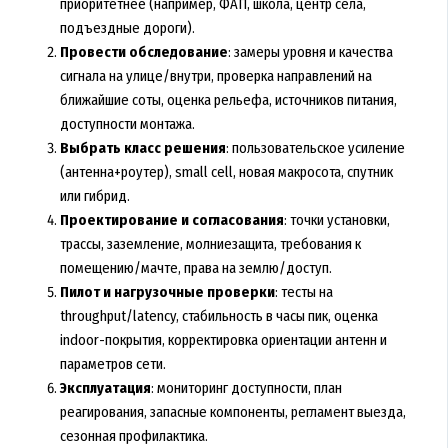
приоритетнее (например, ФАП, школа, центр села,
подъездные дороги).
Провести обследование
: замеры уровня и качества
сигнала на улице/внутри, проверка направлений на
ближайшие соты, оценка рельефа, источников питания,
доступности монтажа.
Выбрать класс решения
: пользовательское усиление
(антенна+роутер), small cell, новая макросота, спутник
или гибрид.
Проектирование и согласования
: точки установки,
трассы, заземление, молниезащита, требования к
помещению/мачте, права на землю/доступ.
Пилот и нагрузочные проверки
: тесты на
throughput/latency, стабильность в часы пик, оценка
indoor-покрытия, корректировка ориентации антенн и
параметров сети.
Эксплуатация
: мониторинг доступности, план
реагирования, запасные компоненты, регламент выезда,
сезонная профилактика.