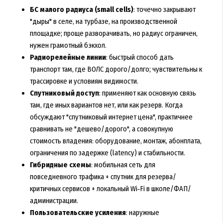
БС малого радиуса (small cells)
: точечно закрывают
"дыры" в селе, на турбазе, на производственной
площадке; проще разворачивать, но радиус ограничен,
нужен грамотный бэкхол.
Радиорелейные линии
: быстрый способ дать
транспорт там, где ВОЛС дорого/долго; чувствительны к
трассировке и условиям видимости.
Спутниковый доступ
: применяют как основную связь
там, где иных вариантов нет, или как резерв. Когда
обсуждают "спутниковый интернет цена", практичнее
сравнивать не "дешево/дорого", а совокупную
стоимость владения: оборудование, монтаж, абонплата,
ограничения по задержке (latency) и стабильности.
Гибридные схемы
: мобильная сеть для
повседневного трафика + спутник для резерва/
критичных сервисов + локальный Wi‑Fi в школе/ФАП/
администрации.
Пользовательские усиления
: наружные