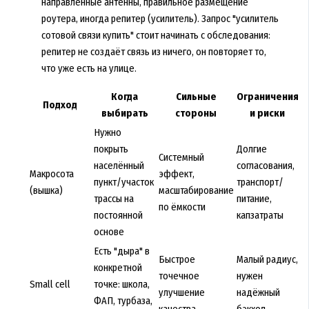
направленные антенны, правильное размещение
роутера, иногда репитер (усилитель). Запрос "усилитель
сотовой связи купить" стоит начинать с обследования:
репитер не создаёт связь из ничего, он повторяет то,
что уже есть на улице.
Когда
Сильные
Ограничения
Подход
выбирать
стороны
и риски
Нужно
покрыть
Долгие
Системный
населённый
согласования,
Макросота
эффект,
пункт/участок
транспорт/
(вышка)
масштабирование
трассы на
питание,
по ёмкости
постоянной
капзатраты
основе
Есть "дыра" в
Быстрое
Малый радиус,
конкретной
точечное
нужен
Small cell
точке: школа,
улучшение
надёжный
ФАП, турбаза,