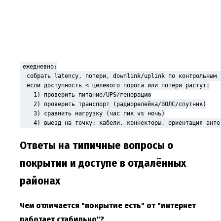
ежедневно:

  собрать latency, потери, downlink/uplink по контрольным т
  если доступность < целевого порога или потери растут:

    1) проверить питание/UPS/генерацию

    2) проверить транспорт (радиорелейка/ВОЛС/спутник)

    3) сравнить нагрузку (час пик vs ночь)

    4) выезд на точку: кабели, коннекторы, ориентация анте
Ответы на типичные вопросы о
покрытии и доступе в отдалённых
районах
Чем отличается "покрытие есть" от "интернет
работает стабильно"?