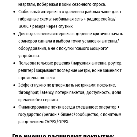
кварталы, побережья и зоны сезонного спроса.
Стабильный интернет в отдаленных районах чаще дают
гибридные схемы: мобильная сеть + радиорелейка/
ВОЛС + резерв через спутник.
Для подключения интернета в деревне критично начать
с замеров сигнала и выбора точки установки антенны/
оборудования, а не с покупки "самого мощного"
устройства.
Пользовательские решения (наружная антенна, роутер,
репитер) закрывают последние метры, но не заменяют
строительство сети.
Эффект нужно подтверждать метриками: покрытие,
throughput, latency, потери пакетов, доступность, доля
времени без сервиса.
Финансирование почти всегда смешанное: оператор +
государство/регион + бизнес/сообщество, с понятным
разделением CAPEX/OPEX.
Где именно расширяют покрытие: