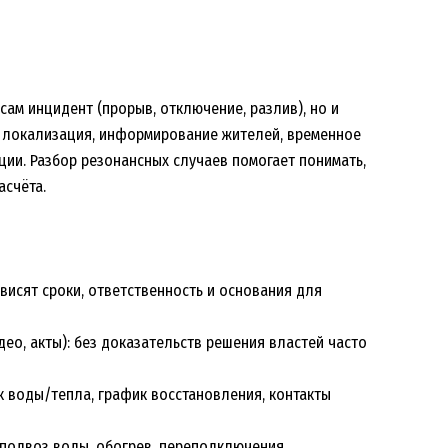
ам инцидент (прорыв, отключение, разлив), но и
: локализация, информирование жителей, временное
ции. Разбор резонансных случаев помогает понимать,
асчёта.
ависят сроки, ответственность и основания для
ео, акты): без доказательств решения властей часто
к воды/тепла, график восстановления, контакты
 подвоз воды, обогрев, переподключения,