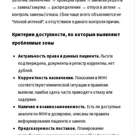
→ заявка/закупка → распределение → отпуск в аптеке →
контроль замены/отказа. Сбои чаще всего объясняются не
"плохой аптекой", а отсутствием единого контроля причин.
Критерии доступности, по которым выявляют
проблемные зоны
Актуальность права и данных пациента.
Льгота
подтверждена, документы и регистр корректны, нет
дублей.
Корректность назначения.
Показания и МНН
соответствуют клинической ситуации и правилам
выписки; ошибка здесь часто приводит к отказу или
задержке.
Наличие и взаимозаменяемость.
Есть ли доступные
аналоги по МНН и дозировке, описаны ли правила
информирования пациента о замене.
Предсказуемость поставок.
Планирование