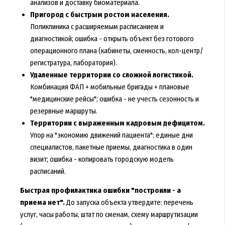
анализов и доставку биоматериала.
Пригород с быстрым ростом населения.
Поликлиника с расширяемым расписанием и
диагностикой; ошибка - открыть объект без готового
операционного плана (кабинеты, сменность, кол-центр/
регистратура, лаборатория).
Удаленные территории со сложной логистикой.
Комбинация ФАП + мобильные бригады + плановые
"медицинские рейсы"; ошибка - не учесть сезонность и
резервные маршруты.
Территории с выраженным кадровым дефицитом.
Упор на "экономию движений пациента": единые дни
специалистов, пакетные приемы, диагностика в один
визит; ошибка - копировать городскую модель
расписаний.
Быстрая профилактика ошибки "построили - а
приема нет".
До запуска объекта утвердите: перечень
услуг, часы работы, штат по сменам, схему маршрутизации