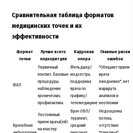
Сравнительная таблица форматов
медицинских точек и их
эффективности
Формат
Лучше всего
Кадровая
Главные риски
точки
подходит для
опора
ошибок
Первичный
Фельдшер/
"Обещают прием
контакт, базовые
медсестра,
врача
процедуры,
поддержка
ежедневно", нет
ФАП
наблюдение
врача по
маршрута
хронических,
графику/
анализов и
профилактика
телемедицине
неотложки
Врач ОВП/
Недооценка
Постоянный
терапевт,
потока,
прием врача(ей)
Врачебная
средний
отсутствие
на кластер
амбулатория
персонал,
"пакетных"