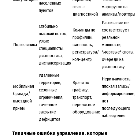
населенных
связь с
маршрутов на
пунктов
диагностикой
анализы/повторы
Расписание не
Стабильно
Команды по
соответствует
высокий поток,
профилям,
реальной
узкие
Поликлиника
сменность,
мощности,
специалисты,
регистратура/
"мертвые" слоты,
диагностика,
кол-центр
очереди на
диспансеризация
диагностику
Удаленные
Неритмичность,
территории,
Врачи по
Мобильная
плохая запись/
сезонные
графику,
бригада/
информирование,
ограничения,
транспорт,
выездной
нет
точечное
переносное
прием
последующего
закрытие
оборудование
наблюдения
дефицитов
Типичные ошибки управления, которые