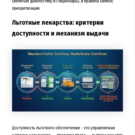
(включая диагностику и стационары), и правила записи/
приоритизации.
Льготные лекарства: критерии
доступности и механизм выдачи
Доступность льготного обеспечения - это управляемая
цепочка: назначение → проверка права → выписка рецепта