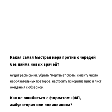
Какая самая быстрая мера против очередей
без найма новых врачей?
Аудит расписаний: убрать "мертвые" слоты, снизить число
необязательных повторов, настроить приоритизацию и лист
ожидания с обзвоном.
Как не ошибиться с форматом: ФАП,
амбулатория или поликлиника?