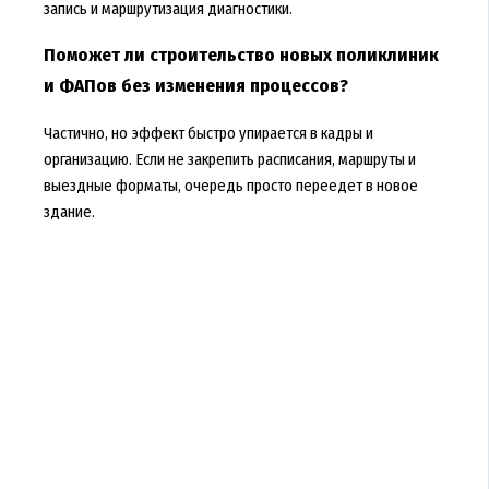
запись и маршрутизация диагностики.
Поможет ли строительство новых поликлиник
и ФАПов без изменения процессов?
Частично, но эффект быстро упирается в кадры и
организацию. Если не закрепить расписания, маршруты и
выездные форматы, очередь просто переедет в новое
здание.