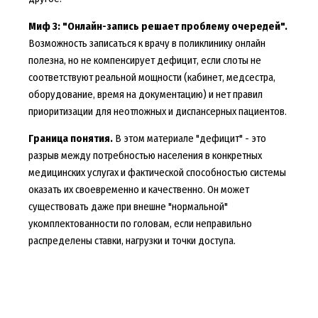
Миф 3: "Онлайн-запись решает проблему очередей".
Возможность записаться к врачу в поликлинику онлайн
полезна, но не компенсирует дефицит, если слоты не
соответствуют реальной мощности (кабинет, медсестра,
оборудование, время на документацию) и нет правил
приоритизации для неотложных и диспансерных пациентов.
Граница понятия.
В этом материале "дефицит" - это
разрыв между потребностью населения в конкретных
медицинских услугах и фактической способностью системы
оказать их своевременно и качественно. Он может
существовать даже при внешне "нормальной"
укомплектованности по головам, если неправильно
распределены ставки, нагрузки и точки доступа.