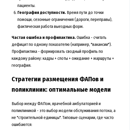
пациенты.
География доступности.
Время пути до точки
помощи, сезонные ограничения (дороги, переправы),
фактическая работа выездных форм.
Частая ошибка и профилактика.
Ошибка - считать
дефицит по одному показателю (например, "вакансии").
Профилактика - формировать сводный профиль по
каждому району: кадры + слоты + ожидание + маршруты +
география.
Стратегии размещения ФАПов и
поликлиник: оптимальные модели
Выбор между ФАПом, врачебной амбулаторией и
поликлиникой - это выбор модели обслуживания потока, а
не "строительной единицы". Типовые сценарии, где часто
ошибаются: