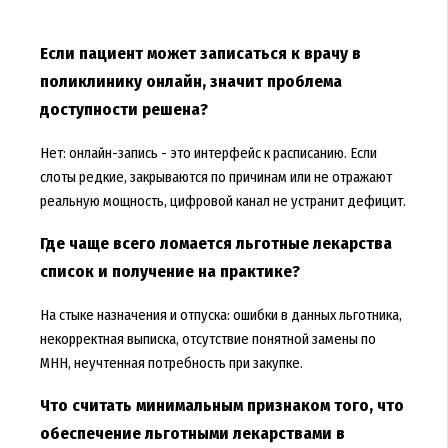
Если пациент может записаться к врачу в
поликлинику онлайн, значит проблема
доступности решена?
Нет: онлайн-запись - это интерфейс к расписанию. Если
слоты редкие, закрываются по причинам или не отражают
реальную мощность, цифровой канал не устранит дефицит.
Где чаще всего ломается льготные лекарства
список и получение на практике?
На стыке назначения и отпуска: ошибки в данных льготника,
некорректная выписка, отсутствие понятной замены по
МНН, неучтенная потребность при закупке.
Что считать минимальным признаком того, что
обеспечение льготными лекарствами в