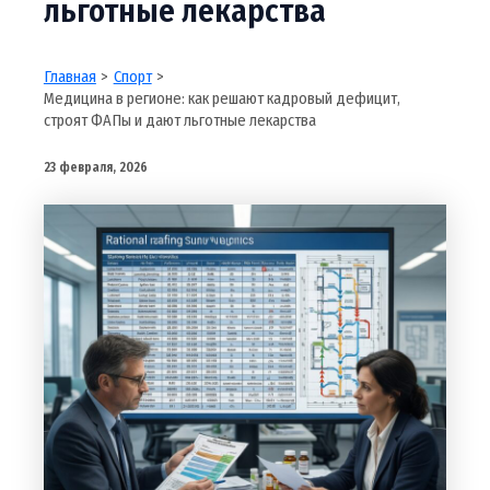
льготные лекарства
Главная
Спорт
Медицина в регионе: как решают кадровый дефицит,
строят ФАПы и дают льготные лекарства
23 февраля, 2026