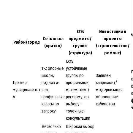
ЕГЭ:
Инвестиции и
Сеть школ
предметы/
проекты
Район/город
(кратко)
группы
(строительство/
(структура)
ремонт)
Есть
1-2 опорные
устойчивые
Р
школы,
группы по
Заявлен
к
Пример:
подвоз из
профильной
капремонт/
муниципалитет
сёл,
математике/
модернизация,
о
A
профильные
русскому; по
обновление
классы по
выбору -
кабинетов
запросу
точечные
консультации
Несколько
Широкий выбор