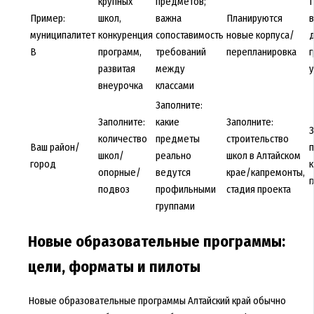
крупных
предметов;
П
Пример:
школ,
важна
Планируются
в
муниципалитет
конкуренция
сопоставимость
новые корпуса/
д
B
программ,
требований
перепланировка
г
развитая
между
у
внеурочка
классами
Заполните:
Заполните:
какие
Заполните:
З
количество
предметы
строительство
Ваш район/
п
школ/
реально
школ в Алтайском
город
к
опорные/
ведутся
крае/капремонты,
г
подвоз
профильными
стадия проекта
группами
Новые образовательные программы:
цели, форматы и пилоты
Новые образовательные программы Алтайский край обычно