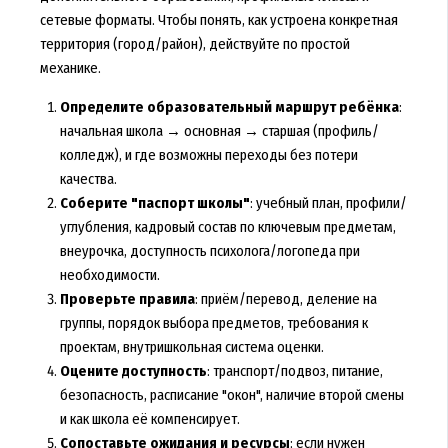
сетевые форматы. Чтобы понять, как устроена конкретная
территория (город/район), действуйте по простой
механике.
Определите образовательный маршрут ребёнка
:
начальная школа → основная → старшая (профиль/
колледж), и где возможны переходы без потери
качества.
Соберите "паспорт школы"
: учебный план, профили/
углубления, кадровый состав по ключевым предметам,
внеурочка, доступность психолога/логопеда при
необходимости.
Проверьте правила
: приём/перевод, деление на
группы, порядок выбора предметов, требования к
проектам, внутришкольная система оценки.
Оцените доступность
: транспорт/подвоз, питание,
безопасность, расписание "окон", наличие второй смены
и как школа её компенсирует.
Сопоставьте ожидания и ресурсы
: если нужен