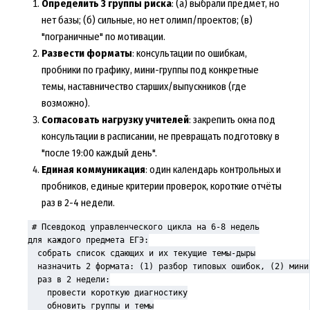
Определить 3 группы риска
: (а) выбрали предмет, но
нет базы; (б) сильные, но нет олимп/проектов; (в)
"пограничные" по мотивации.
Развести форматы
: консультации по ошибкам,
пробники по графику, мини-группы под конкретные
темы, наставничество старших/выпускников (где
возможно).
Согласовать нагрузку учителей
: закрепить окна под
консультации в расписании, не превращать подготовку в
"после 19:00 каждый день".
Единая коммуникация
: один календарь контрольных и
пробников, единые критерии проверок, короткие отчёты
раз в 2-4 недели.
# Псевдокод управленческого цикла на 6-8 недель

для каждого предмета ЕГЭ:

  собрать список сдающих и их текущие темы-дыры

  назначить 2 формата: (1) разбор типовых ошибок, (2) мини-
  раз в 2 недели:

    провести короткую диагностику

    обновить группы и темы
