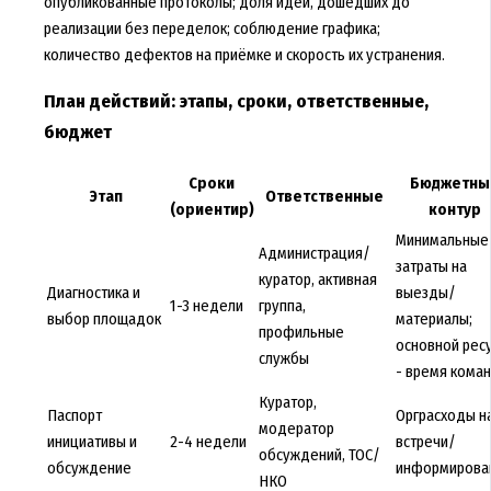
опубликованные протоколы; доля идей, дошедших до
реализации без переделок; соблюдение графика;
количество дефектов на приёмке и скорость их устранения.
План действий: этапы, сроки, ответственные,
бюджет
Сроки
Бюджетны
Этап
Ответственные
(ориентир)
контур
Минимальные
Администрация/
затраты на
куратор, активная
Диагностика и
выезды/
1-3 недели
группа,
выбор площадок
материалы;
профильные
основной рес
службы
- время кома
Куратор,
Паспорт
Орграсходы н
модератор
инициативы и
2-4 недели
встречи/
обсуждений, ТОС/
обсуждение
информирова
НКО