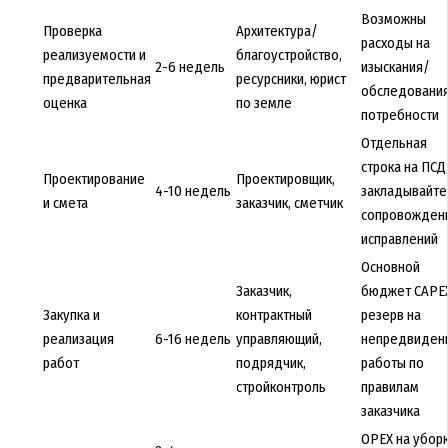
Возможны
Проверка
Архитектура/
расходы на
реализуемости и
благоустройство,
2-6 недель
изыскания/
предварительная
ресурсники, юрист
обследования
оценка
по земле
потребности
Отдельная
строка на ПСД
Проектирование
Проектировщик,
4-10 недель
закладывайте
и смета
заказчик, сметчик
сопровожден
исправлений
Основной
Заказчик,
бюджет CAPEX
Закупка и
контрактный
резерв на
реализация
6-16 недель
управляющий,
непредвиден
работ
подрядчик,
работы по
стройконтроль
правилам
заказчика
OPEX на убор