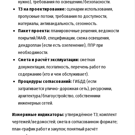
нужно), требования по освещению/безопасности.
ТЗ на проектирование:
сценарии использования,
пропускные потоки, требования по доступности,
материалы, антивандальность, сезонность.
Пакет проекта:
планировочные решения, ведомости
покрытий/МАФ, спецификации, схема освещения,
дендроплан (если есть озеленение), ППР при
необходимости.
Смета и расчёт эксплуатации:
сметная
документация, поэтапность, перечень работ по
содержанию (кто и чем обслуживает).
Процедуры согласований:
ГИБДД (если
затрагивается улично-дорожная сеть), ресурсники,
архитектура/благоустройство, собственники
инженерных сетей.
Измеримые индикаторы:
утверждённое ТЗ; комплект
чертежей/ведомостей; смета в согласованном формате;
план-график работ и закупок; понятный расчёт