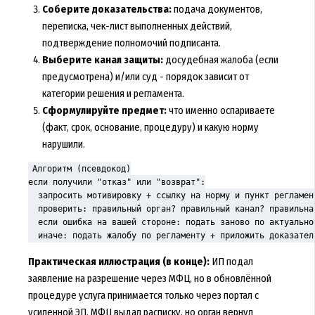
Соберите доказательства:
подача документов,
переписка, чек-лист выполненных действий,
подтверждение полномочий подписанта.
Выберите канал защиты:
досудебная жалоба (если
предусмотрена) и/или суд - порядок зависит от
категории решения и регламента.
Сформулируйте предмет:
что именно оспариваете
(факт, срок, основание, процедуру) и какую норму
нарушили.
Алгоритм (псевдокод)

если получили "отказ" или "возврат":

  запросить мотивировку + ссылку на норму и пункт регламент
  проверить: правильный орган? правильный канал? правильна
  если ошибка на вашей стороне: подать заново по актуальной
  иначе: подать жалобу по регламенту + приложить доказател
Практическая иллюстрация (в конце):
ИП подал
заявление на разрешение через МФЦ, но в обновлённой
процедуре услуга принимается только через портал с
усиленной ЭП. МФЦ выдал расписку, но орган вернул