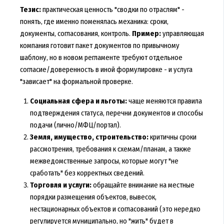
Тезис:
практическая ценность "сводки по отраслям" -
понять, где именно поменялась механика: сроки,
документы, согласования, контроль.
Пример:
управляющая
компания готовит пакет документов по привычному
шаблону, но в новом регламенте требуют отдельное
согласие/доверенность в иной формулировке - и услуга
"зависает" на формальной проверке.
Социальная сфера и льготы:
чаще меняются правила
подтверждения статуса, перечни документов и способы
подачи (лично/МФЦ/портал).
Земля, имущество, строительство:
критичны сроки
рассмотрения, требования к схемам/планам, а также
межведомственные запросы, которые могут "не
сработать" без корректных сведений.
Торговля и услуги:
обращайте внимание на местные
порядки размещения объектов, вывесок,
нестационарных объектов и согласований (это нередко
регулируется муниципально, но "жить" будет в