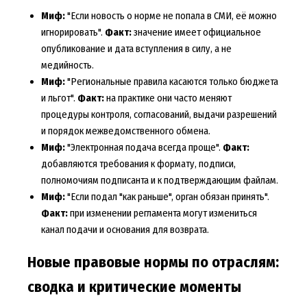
Миф:
"Если новость о норме не попала в СМИ, её можно
игнорировать".
Факт:
значение имеет официальное
опубликование и дата вступления в силу, а не
медийность.
Миф:
"Региональные правила касаются только бюджета
и льгот".
Факт:
на практике они часто меняют
процедуры контроля, согласований, выдачи разрешений
и порядок межведомственного обмена.
Миф:
"Электронная подача всегда проще".
Факт:
добавляются требования к формату, подписи,
полномочиям подписанта и к подтверждающим файлам.
Миф:
"Если подал "как раньше", орган обязан принять".
Факт:
при изменении регламента могут измениться
канал подачи и основания для возврата.
Новые правовые нормы по отраслям:
сводка и критические моменты