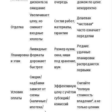
дисконта за
очередь
домом по цене
ожидание
некорректно
Увеличивает
Дешевая
цену, но
Состав работ,
"чистовая"
Отделка
снижает
материалы,
часто означает
входные
гарантию
переделки
хлопоты
Редкие
Ликвидные
Размер кухни,
удачные
Планировка
форматы
окна, ниши
планировки
и этаж
дорожают
под хранение,
распродаются
быстрее
шум
первыми
Скидки/
надбавки
Считайте
Эффективную
зависят от
"полную
Условия
цену с учётом
схемы
стоимость
оплаты
субсидий/
(наличные/
владения", а не
комиссий
ипотека/
только ценник