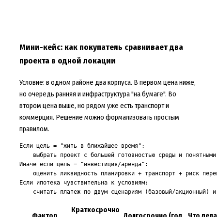
Мини-кейс: как покупатель сравнивает два
проекта в одной локации
Условие: в одном районе два корпуса. В первом цена ниже,
но очередь ранняя и инфраструктура "на бумаге". Во
втором цена выше, но рядом уже есть транспорт и
коммерция. Решение можно формализовать простым
правилом.
Если цель = "жить в ближайшее время":

    выбрать проект с большей готовностью среды и понятными 
Иначе если цель = "инвестиция/аренда":

    оценить ликвидность планировки + транспорт + риск перен
Если ипотека чувствительна к условиям:

    считать платеж по двум сценариям (базовый/акционный) и
Краткосрочно
Фактор
Долгосрочно (год
Что дел