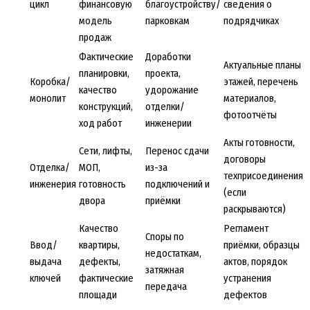
цикл
финансовую
благоустройству/
сведения о
модель
парковкам
подрядчиках
продаж
Фактические
Доработки
Актуальные планы
планировки,
проекта,
Коробка/
этажей, перечень
качество
удорожание
монолит
материалов,
конструкций,
отделки/
фотоотчёты
ход работ
инженерии
Акты готовности,
Сети, лифты,
Перенос сдачи
договоры
Отделка/
МОП,
из-за
техприсоединения
инженерия
готовность
подключений и
(если
двора
приёмки
раскрываются)
Качество
Регламент
Споры по
Ввод/
квартиры,
приёмки, образцы
недостаткам,
выдача
дефекты,
актов, порядок
затяжная
ключей
фактические
устранения
передача
площади
дефектов