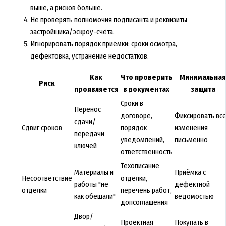
выше, а рисков больше.
Не проверять полномочия подписанта и реквизиты
застройщика/эскроу-счёта.
Игнорировать порядок приёмки: сроки осмотра,
дефектовка, устранение недостатков.
Как
Что проверить
Минимальна
Риск
проявляется
в документах
защита
Сроки в
Перенос
договоре,
Фиксировать вс
сдачи/
Сдвиг сроков
порядок
изменения
передачи
уведомлений,
письменно
ключей
ответственность
Техописание
Материалы и
Приёмка с
Несоответствие
отделки,
работы "не
дефектной
отделки
перечень работ,
как обещали"
ведомостью
допсоглашения
Двор/
Проектная
Покупать в