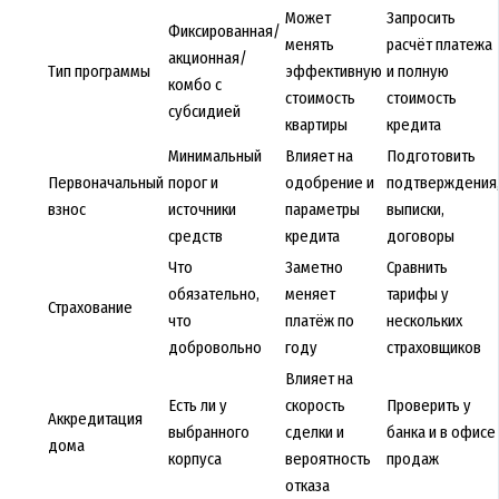
Может
Запросить
Фиксированная/
менять
расчёт платежа
акционная/
Тип программы
эффективную
и полную
комбо с
стоимость
стоимость
субсидией
квартиры
кредита
Минимальный
Влияет на
Подготовить
Первоначальный
порог и
одобрение и
подтверждения
взнос
источники
параметры
выписки,
средств
кредита
договоры
Что
Заметно
Сравнить
обязательно,
меняет
тарифы у
Страхование
что
платёж по
нескольких
добровольно
году
страховщиков
Влияет на
Есть ли у
скорость
Проверить у
Аккредитация
выбранного
сделки и
банка и в офисе
дома
корпуса
вероятность
продаж
отказа