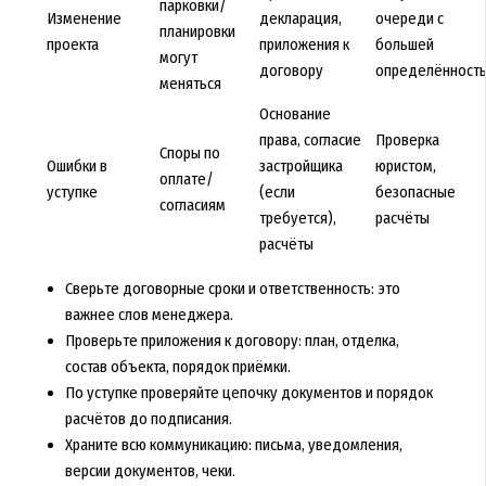
парковки/
Изменение
декларация,
очереди с
планировки
проекта
приложения к
большей
могут
договору
определённост
меняться
Основание
права, согласие
Проверка
Споры по
Ошибки в
застройщика
юристом,
оплате/
уступке
(если
безопасные
согласиям
требуется),
расчёты
расчёты
Сверьте договорные сроки и ответственность: это
важнее слов менеджера.
Проверьте приложения к договору: план, отделка,
состав объекта, порядок приёмки.
По уступке проверяйте цепочку документов и порядок
расчётов до подписания.
Храните всю коммуникацию: письма, уведомления,
версии документов, чеки.