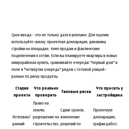
Срок ввода - это не только дата в рекламе. Для оценки
используйте связку: проектная декларация, динамика
стройки на площадке, темп продаж и фактические
подключения к сетям. Если вы планируете
квартиры в новых
микрорайонах купить
, сравнивайте очереди: "первый дом" в
поле и "четвёртая очередь" рядом с готовой улицей -
разные по риску продукты.
Стадия
Что реально
Что просить у
Типовые риски
проекта
проверить
застройщика
Право на
землю,
Сдвиг сроков,
Проектную
Котлован/
разрешение на
изменение
декларацию,
ранний
строительство,
решений по
график работ,