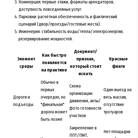
Коммерция: первые этажи, форматы арендаторов,
доступность повседневных услуг.
Парковки: расчётная обеспеченность и фактический
сценарий (двор/проезды/гостевые места).
Инженерия: стабильность воды/тепла/электроэнергии,
резервирование мощностей.
Документ/
Как быстро
Элемент
признак,
Красные
появляется
среды
который стоит
флаги
на практике
искать
Обычно в
Схема
первых
Один выезд на
организации
Дороги и
очередях, но
весь массив,
движения, акты/
подъезды
"финальная"
отсутствие
фото готовности
дорога может
тротуаров
участков
быть позже
Закрепление в
Нет площадки
ППТ/ПМТ,