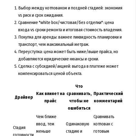
Выбор между котлованом и поздней стадией: экономия
vs риск и срок ожидания.
Сравнение "white box/чистовая/без отделки": цена
входа vs сроки ремонта и итоговая стоимость владения.
Покупка для аренды: важнее ликвидность планировки и
транспорт, чем максимальный метраж.
Переуступка: цена может быть ниже/выше прайса, но
добавляются юридические нюансы и сроки.
Сделка с субсидией/акцией: выгода в платеже может
компенсироваться ценой объекта.
Что
Как влияет на
сравнивать,
Практический
Драйвер
прайс
чтобы не
комментарий
ошибиться
Чем ближе
Сравнивать
ввод, тем
Одинаковую
котлован с
Стадия
меньше
стадию и
готовым
готовности