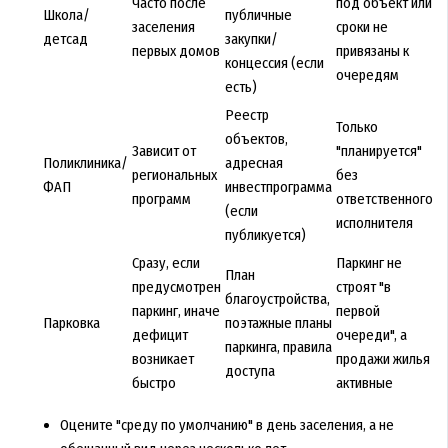
Часто после
под объект или
Школа/
публичные
заселения
сроки не
детсад
закупки/
первых домов
привязаны к
концессия (если
очередям
есть)
Реестр
Только
объектов,
Зависит от
"планируется"
Поликлиника/
адресная
региональных
без
ФАП
инвестпрограмма
программ
ответственного
(если
исполнителя
публикуется)
Сразу, если
Паркинг не
План
предусмотрен
строят "в
благоустройства,
паркинг, иначе
первой
Парковка
поэтажные планы
дефицит
очереди", а
паркинга, правила
возникает
продажи жилья
доступа
быстро
активные
Оцените "среду по умолчанию" в день заселения, а не