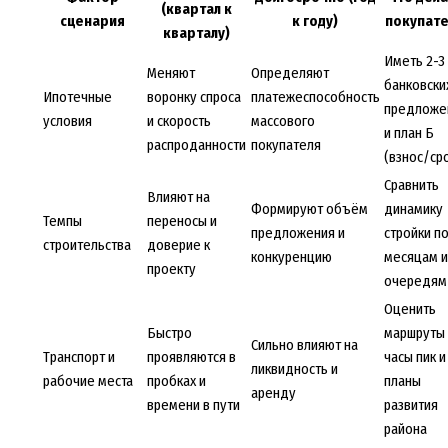
(квартал к
сценария
к году)
покупат
кварталу)
Иметь 2-3
Меняют
Определяют
банковски
Ипотечные
воронку спроса
платежеспособность
предложе
условия
и скорость
массового
и план Б
распроданности
покупателя
(взнос/ср
Сравнить
Влияют на
Формируют объём
динамику
Темпы
переносы и
предложения и
стройки п
строительства
доверие к
конкуренцию
месяцам и
проекту
очередям
Оценить
Быстро
маршруты 
Сильно влияют на
Транспорт и
проявляются в
часы пик и
ликвидность и
рабочие места
пробках и
планы
аренду
времени в пути
развития
района