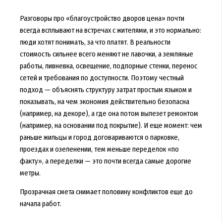
Разговоры про «благоустройство дворов цена» почти
всегда всплывают на встречах с жителями, и это нормально:
люди хотят понимать, за что платят. В реальности
стоимость сильнее всего меняют не лавочки, а земляные
работы, ливневка, освещение, подпорные стенки, перенос
сетей и требования по доступности. Поэтому честный
подход — объяснять структуру затрат простым языком и
показывать, на чем экономия действительно безопасна
(например, на декоре), а где она потом вылезет ремонтом
(например, на основании под покрытие). И еще момент: чем
раньше жильцы и город договариваются о парковке,
проездах и озеленении, тем меньше переделок «по
факту», а переделки — это почти всегда самые дорогие
метры.
Прозрачная смета снимает половину конфликтов еще до
начала работ.