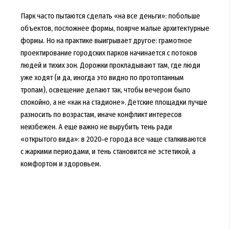
Парк часто пытаются сделать «на все деньги»: побольше
объектов, посложнее формы, поярче малые архитектурные
формы. Но на практике выигрывает другое: грамотное
проектирование городских парков начинается с потоков
людей и тихих зон. Дорожки прокладывают там, где люди
уже ходят (и да, иногда это видно по протоптанным
тропам), освещение делают так, чтобы вечером было
спокойно, а не «как на стадионе». Детские площадки лучше
разносить по возрастам, иначе конфликт интересов
неизбежен. А еще важно не вырубить тень ради
«открытого вида»: в 2020‑е города все чаще сталкиваются
с жаркими периодами, и тень становится не эстетикой, а
комфортом и здоровьем.