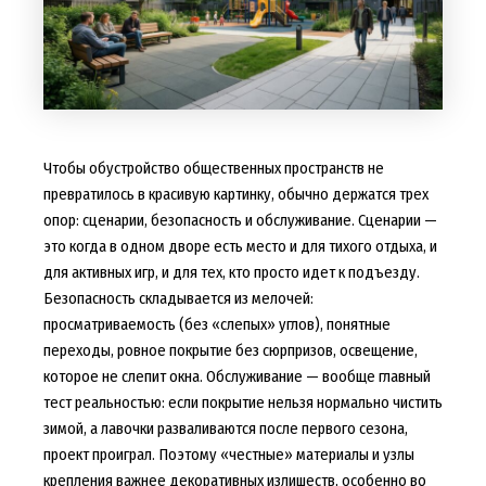
Чтобы обустройство общественных пространств не
превратилось в красивую картинку, обычно держатся трех
опор: сценарии, безопасность и обслуживание. Сценарии —
это когда в одном дворе есть место и для тихого отдыха, и
для активных игр, и для тех, кто просто идет к подъезду.
Безопасность складывается из мелочей:
просматриваемость (без «слепых» углов), понятные
переходы, ровное покрытие без сюрпризов, освещение,
которое не слепит окна. Обслуживание — вообще главный
тест реальностью: если покрытие нельзя нормально чистить
зимой, а лавочки разваливаются после первого сезона,
проект проиграл. Поэтому «честные» материалы и узлы
крепления важнее декоративных излишеств, особенно во