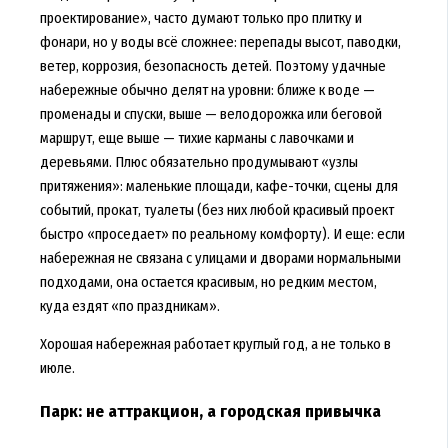
проектирование», часто думают только про плитку и
фонари, но у воды всё сложнее: перепады высот, паводки,
ветер, коррозия, безопасность детей. Поэтому удачные
набережные обычно делят на уровни: ближе к воде —
променады и спуски, выше — велодорожка или беговой
маршрут, еще выше — тихие карманы с лавочками и
деревьями. Плюс обязательно продумывают «узлы
притяжения»: маленькие площади, кафе-точки, сцены для
событий, прокат, туалеты (без них любой красивый проект
быстро «проседает» по реальному комфорту). И еще: если
набережная не связана с улицами и дворами нормальными
подходами, она остается красивым, но редким местом,
куда ездят «по праздникам».
Хорошая набережная работает круглый год, а не только в
июле.
Парк: не аттракцион, а городская привычка